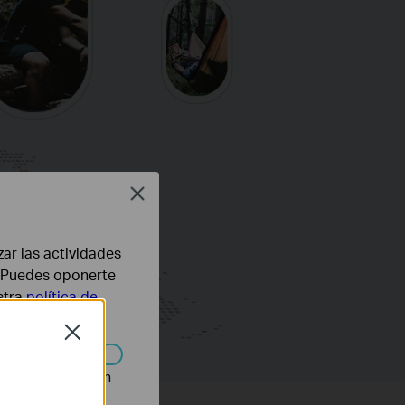
Close
zar las actividades
b. Puedes oponerte
stra
política de
Close
n desactivarse en