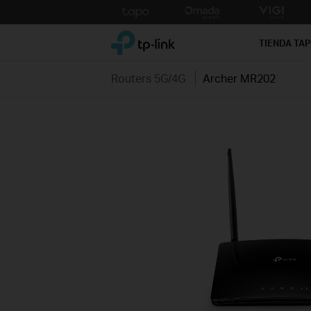
Click
to
TP-Link, Reliably Smart
skip
TIENDA TA
the
navigation
Routers 5G/4G
Archer MR202
bar