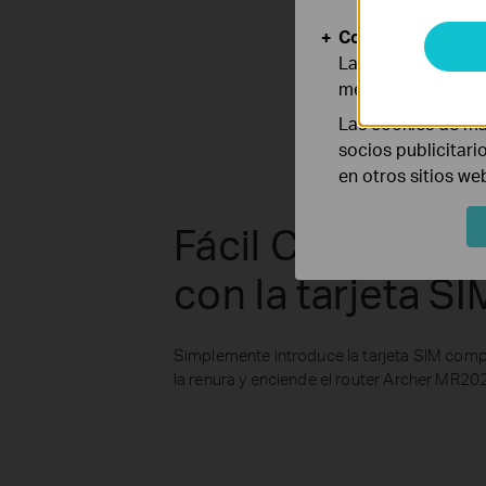
Cookies de Anális
Las cookies de aná
mejorar y adaptar 
Las cookies de ma
socios publicitari
en otros sitios we
Fácil Configurac
con la tarjeta SI
Simplemente introduce la tarjeta SIM comp
la renura y enciende el router Archer MR202