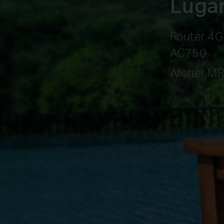
Luga
Router 4G
AC750
Archer M