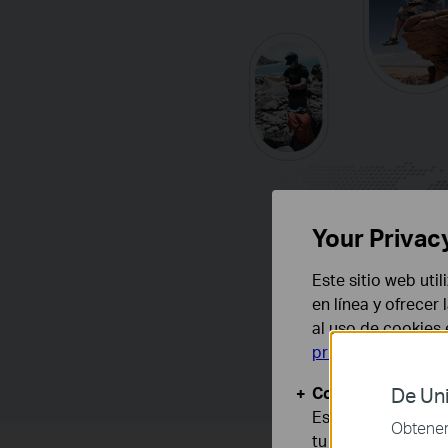
Your Privac
Este sitio web uti
en línea y ofrecer
al uso de cookies
privacidad
.
Cookies Básicas
De Uni
Estas cookies son
Obtener 
tu sistema.