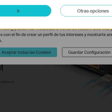
is y de Marketing
Ir
Otras opciones
lisis nos permiten analizar tus actividades en nuestro sitio w
la funcionalidad del mismo.
rketing pueden ser instaladas a través de nuestro sitio web 
os con el fin de crear un perfil de tus intereses y mostrarte a
b.
Aceptar todas las Cookies
Guardar Configuración
ión
M
atible en
.