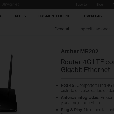
Soporte
Blog
P
PO
REDES
HOGAR INTELIGENTE
EMPRESAS
General
Especificaciones
Archer MR202
Router 4G LTE co
Gigabit Ethernet
Red 4G.
Comparte tu red 4G L
disfruta de velocidades de d
Antenas integradas.
Proporc
y una mejor cobertura.
Plug & Play.
No necesita confi