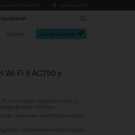
rograma de Fidelización
España / español
Search
TELCOS & ISP
Soporte
Dónde Comprar
n Wi-Fi 5 AC750 y
TE con múltiples dispositivos Wi-Fi y
escarga de hasta 150 Mbps.
ionan conexiones inalámbricas estables
guración, simplemente inserta la tarjeta