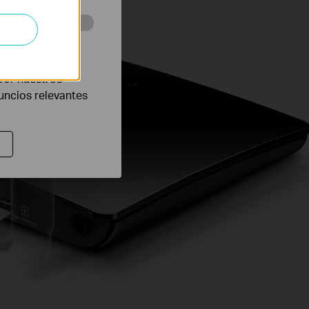
eb con el fin de
por nuestros
nuncios relevantes