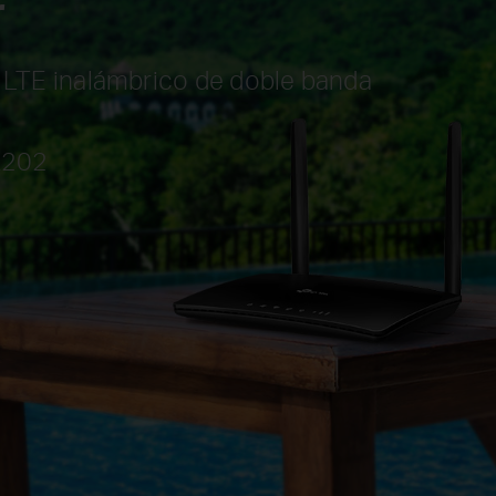
r
 LTE inalámbrico de doble banda
R202