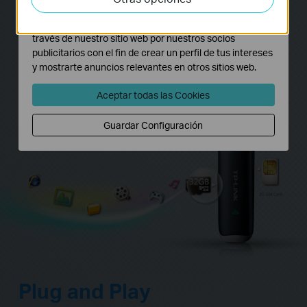
adaptar la funcionalidad del mismo.
tarjeta SD que es compatible con las Tarjetas SD
Las cookies de marketing pueden ser instaladas a
con una capacidad de hasta 32GB que permite
través de nuestro sitio web por nuestros socios
que los usuarios usen el MA180 como módem
publicitarios con el fin de crear un perfil de tus intereses
USB 3G y memory stick (memoria) USB al mismo
y mostrarte anuncios relevantes en otros sitios web.
tiempo.
Aceptar todas las Cookies
Guardar Configuración
Plug and Play