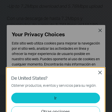
Con una descarga de hasta 7.2Mbps y
velocidades de carga de 5.76Mbps, el MA180
Close
proporciona a los usuarios una experiencia de
Your Privacy Choices
navegación fluida por Internet. La alta velocidad
Este sitio web utiliza cookies para mejorar la navegación
de carga del dispositivo permite que los usuarios
por el sitio web, analizar las actividades en línea y
envíen rápidamente archivos grandes, como el
ofrecer la mejor experiencia de usuario posible en
correo electrónico con anexos, fotos o
nuestro sitio web. Puedes oponerte al uso de cookies en
documentos del negocio.
cualquier momento. Encontrarás más información en
nuestra
política de privacidad
.
Close
De United States?
Cookies Básicas
Estas cookies son necesarias para el funcionamiento
Obtener productos, eventos y servicios para su región.
Ranura de Micro Tarjeta SD
del sitio web y no pueden desactivarse en tu sistema.
Ir
Cookies de Análisis y de Marketing
Las cookies de análisis nos permiten analizar tus
actividades en nuestro sitio web con el fin de mejorar y
El MA180 está equipado con una ranura de micro
Otras opciones