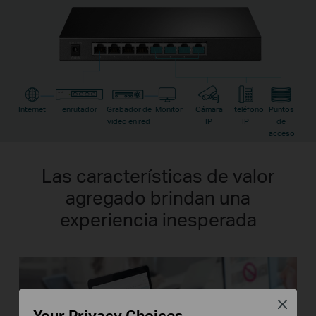
Internet
enrutador
Grabador de
Monitor
Cámara
teléfono
Puntos
video en red
IP
IP
de
acceso
Las características de valor
agregado brindan una
experiencia inesperada
Close
Your Privacy Choices