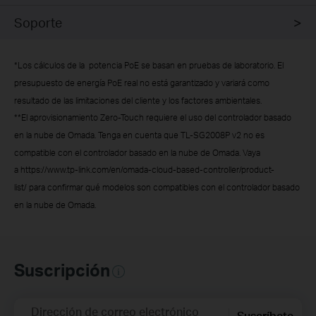
Soporte
*
Los cálculos de la potencia PoE se basan en pruebas de laboratorio. El
presupuesto de energía PoE real no está garantizado y variará como
resultado de las limitaciones del cliente y los factores ambientales.
**
El aprovisionamiento Zero-Touch requiere el uso del controlador basado
en la nube de Omada. Tenga en cuenta que TL-SG2008P v2 no es
compatible con el controlador basado en la nube de Omada. Vaya
a https://www.tp-link.com/en/omada-cloud-based-controller/product-
list/ para confirmar qué modelos son compatibles con el controlador basado
en la nube de Omada.
Suscripción
Dirección de correo electrónico
Suscríbete