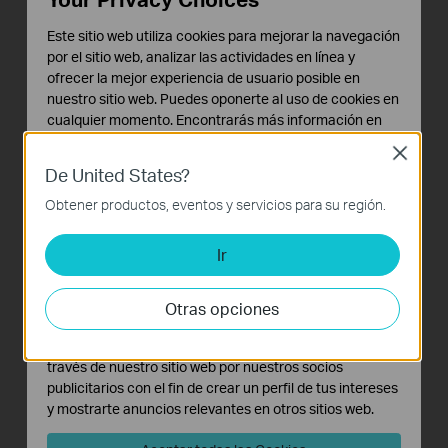
Este sitio web utiliza cookies para mejorar la navegación
por el sitio web, analizar las actividades en línea y
ofrecer la mejor experiencia de usuario posible en
nuestro sitio web. Puedes oponerte al uso de cookies en
cualquier momento. Encontrarás más información en
nuestra
política de privacidad
.
Close
De United States?
Cookies Básicas
Lista de control de acceso (ACL)
Estas cookies son necesarias para el funcionamiento
Obtener productos, eventos y servicios para su región.
del sitio web y no pueden desactivarse en tu sistema.
ACL sirve como administrador virtual, lo que
Ir
Cookies de Análisis y de Marketing
permite que todos los dispositivos conectados
Las cookies de análisis nos permiten analizar tus
obtengan datos de acuerdo con las reglas de red
actividades en nuestro sitio web con el fin de mejorar y
definidas por el usuario y lo ayuda a crear las
Otras opciones
adaptar la funcionalidad del mismo.
regulaciones de red que necesita.
Las cookies de marketing pueden ser instaladas a
través de nuestro sitio web por nuestros socios
publicitarios con el fin de crear un perfil de tus intereses
y mostrarte anuncios relevantes en otros sitios web.