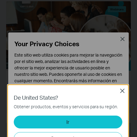
Webinars
Close
Your Privacy Choices
Este sitio web utiliza cookies para mejorar la navegación
por el sitio web, analizar las actividades en línea y
ofrecer la mejor experiencia de usuario posible en
nuestro sitio web. Puedes oponerte al uso de cookies en
WEBINAR: Educación. ¡Siempre
cualquier momento. Encontrarás más información en
conectados!
nuestra
política de privacidad
.
Close
De United States?
Cookies Básicas
09-18-2020
Estas cookies son necesarias para el funcionamiento
Obtener productos, eventos y servicios para su región.
del sitio web y no pueden desactivarse en tu sistema.
Ir
Cookies de Análisis y de Marketing
Webinars
Las cookies de análisis nos permiten analizar tus
actividades en nuestro sitio web con el fin de mejorar y