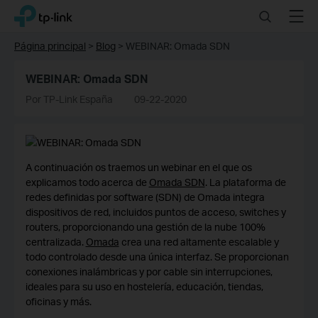
Click
Search
Menu
TP-Link, Reliably Smart
to
skip
Página principal
>
Blog
>
WEBINAR: Omada SDN
the
navigation
WEBINAR: Omada SDN
bar
Por TP-Link España
09-22-2020
A continuación os traemos un webinar en el que os
explicamos todo acerca de
Omada SDN
. La plataforma de
redes definidas por software (SDN) de Omada integra
dispositivos de red, incluidos puntos de acceso, switches y
routers, proporcionando una gestión de la nube 100%
centralizada.
Omada
crea una red altamente escalable y
todo controlado desde una única interfaz. Se proporcionan
conexiones inalámbricas y por cable sin interrupciones,
ideales para su uso en hostelería, educación, tiendas,
oficinas y más.