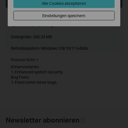
VIGI Config Tool_V2.0.20_x64
Alle Cookies akzeptieren
Datum der Veröffentlichung:
2025-08-28
Einstellungen speichern
Sprache:
Mehrsprachig
Dateigröße:
200.33 MB
Betriebssystem: Windows 7/8/10/11 64bits
Release Note >
Enhancements:
1. Enhanced system security.
Bug Fixes:
1. Fixed some minor bugs.
Newsletter abonnieren