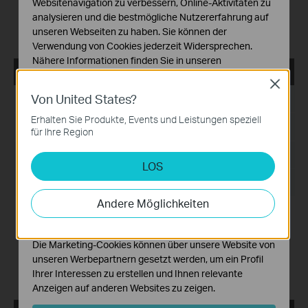
Websitenavigation zu verbessern, Online-Aktivitäten zu
certification.
analysieren und die bestmögliche Nutzererfahrung auf
Bug Fixes:
unseren Webseiten zu haben. Sie können der
1. Fixed some minor bugs.
Verwendung von Cookies jederzeit Widersprechen.
Nähere Informationen finden Sie in unseren
VIGI Config Tool_V2.0.20_x32
Datenschutzhinweisen
.
Close
Von United States?
Datum der Veröffentlichung:
Notwendige Cookies
2025-08-28
Diese Cookies sind zur Funktion der Website
Erhalten Sie Produkte, Events und Leistungen speziell
Sprache:
Mehrsprachig
erforderlich und können in Ihren Systemen nicht
für Ihre Region
deaktiviert werden.
Dateigröße:
192.74 MB
LOS
Analyse- und Marketing-Cookies
Analyse-Cookies ermöglichen es uns, Ihre Aktivitäten
Betriebssystem: Windows 7/8/10/11 32bits
auf unserer Website zu analysieren, um die
Andere Möglichkeiten
Release Note >
Funktionsweise unserer Website zu verbessern und
anzupassen.
Enhancements:
1. Enhanced system security.
Die Marketing-Cookies können über unsere Website von
Bug Fixes:
unseren Werbepartnern gesetzt werden, um ein Profil
1. Fixed some minor bugs.
Ihrer Interessen zu erstellen und Ihnen relevante
Anzeigen auf anderen Websites zu zeigen.