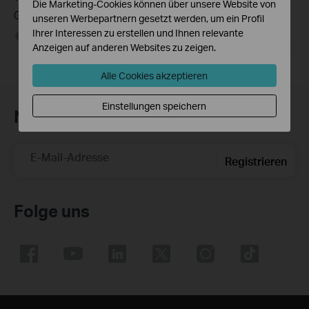
Die Marketing-Cookies können über unsere Website von
Gerät?
unseren Werbepartnern gesetzt werden, um ein Profil
Ihrer Interessen zu erstellen und Ihnen relevante
09-26-2016
25765498
views
Anzeigen auf anderen Websites zu zeigen.
Alle Cookies akzeptieren
Einstellungen speichern
Newsletter abonnieren
E-Mail-Adresse
Registrieren
Folge uns