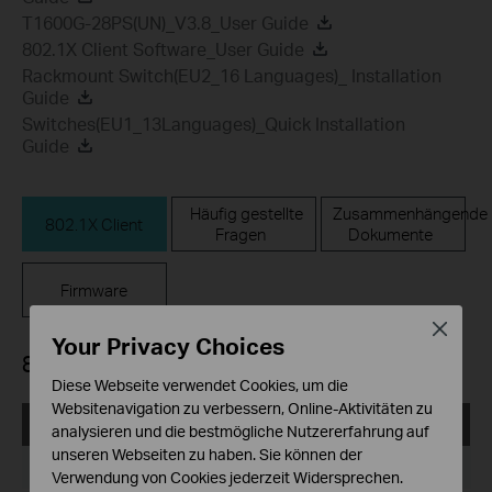
T1600G-28PS(UN)_V3.8_User Guide
802.1X Client Software_User Guide
Rackmount Switch(EU2_16 Languages)_ Installation
Guide
Switches(EU1_13Languages)_Quick Installation
Guide
Häufig gestellte
Zusammenhängende
802.1X Client
Fragen
Dokumente
Firmware
Close
Your Privacy Choices
802.1X Client
Diese Webseite verwendet Cookies, um die
Websitenavigation zu verbessern, Online-Aktivitäten zu
TP-LINK_802.1X_Client_Software
analysieren und die bestmögliche Nutzererfahrung auf
unseren Webseiten zu haben. Sie können der
Datum der Veröffentlichung:
2017-09-05
Verwendung von Cookies jederzeit Widersprechen.