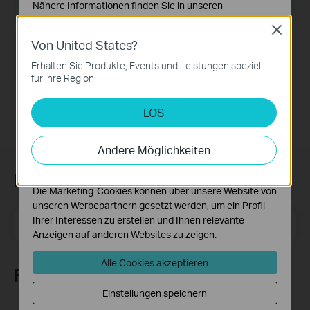
Nähere Informationen finden Sie in unseren
Sprache:
Englisch
Datenschutzhinweisen
.
Close
Dateigröße:
5.5MB
Von United States?
Notwendige Cookies
Diese Cookies sind zur Funktion der Website
Erhalten Sie Produkte, Events und Leistungen speziell
Betriebssystem: Win2000/XP/2003/Vista/7/8/8.1/10
erforderlich und können in Ihren Systemen nicht
für Ihre Region
deaktiviert werden.
LOS
Analyse- und Marketing-Cookies
Analyse-Cookies ermöglichen es uns, Ihre Aktivitäten
auf unserer Website zu analysieren, um die
Andere Möglichkeiten
Funktionsweise unserer Website zu verbessern und
anzupassen.
Newsletter abonnieren
Die Marketing-Cookies können über unsere Website von
unseren Werbepartnern gesetzt werden, um ein Profil
E-Mail-Adresse
Ihrer Interessen zu erstellen und Ihnen relevante
Registrieren
Anzeigen auf anderen Websites zu zeigen.
Alle Cookies akzeptieren
Folge uns
Einstellungen speichern