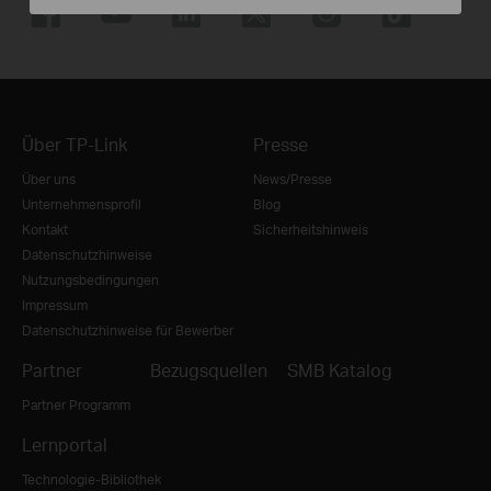
Über TP-Link
Presse
Über uns
News/Presse
Unternehmensprofil
Blog
Kontakt
Sicherheitshinweis
Datenschutzhinweise
Nutzungsbedingungen
Impressum
Datenschutzhinweise für Bewerber
Partner
Bezugsquellen
SMB Katalog
Partner Programm
Lernportal
Technologie-Bibliothek