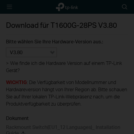
TP-Link,
Searc
Reliably
icon
Smart
Download für
T1600G-28PS
V3.80
Bitte wählen Sie Ihre Hardware-Version aus.:
V3.80
>
Wie finde ich die Hardware Version auf einem TP-Link
Gerät?
WICHTIG
: Die Verfügbarkeit von Modellnummer und
Hardwareversion hängt von Ihrer Region ab. Bitte schauen
Sie auf Ihrer lokalen TP-Link-Webpräsenz nach, um die
Produktverfügbarkeit zu überprüfen.
Dokument
Rackmount Switch(EU1_12 Languages)_ Installation
Guide