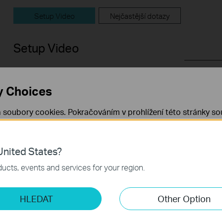
Setup Video
Nejčastější dotazy
Setup Video
y Choices
 soubory cookies. Pokračováním v prohlížení této stránky sou
 cookies.
Již nezobrazovat
Zjistit více
.
nited States?
 nezbytné pro fungování webových stránek a nelze je ve vaši
How to set up the TP-Link PON
How to 
ucts, events and services for your region.
Terminal (take XZ000-G7 as example)
PON Rou
example
ketingové cookies
This video uses Gigabit XPON Terminal XZ000-G7 as an example. The actual product may vary by model. For detailed information on ports, buttons, and LED indicators, please refer to the user manual for your specific model.
HLEDAT
Other Option
o nám umožňují analyzovat vaše aktivity na našich webových
Více
přizpůsobení jejich funkčnosti.
Více