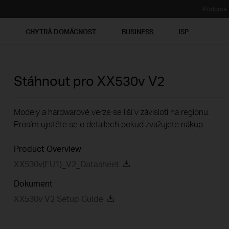
Podpora
Ť
CHYTRÁ DOMÁCNOST
BUSINESS
ISP
Stáhnout pro
XX530v
V2
Modely a hardwarové verze se liší v závisloti na regionu.
Prosím ujistěte se o detailech pokud zvažujete nákup.
Product Overview
XX530v(EU1)_V2_Datasheet
Dokument
XX530v V2 Setup Guide