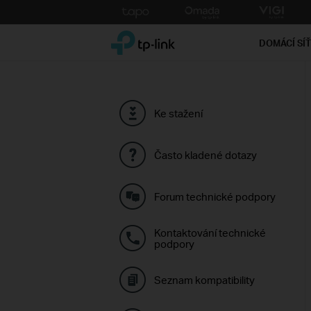
Click
to
TP-Link, Reliably Smart
skip
DOMÁCÍ SÍ
the
navigation
bar
Ke stažení
Často kladené dotazy
Forum technické podpory
Kontaktování technické
podpory
Seznam kompatibility