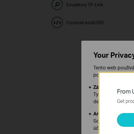
Emulátory TP-Link
Centrum kódů GPL
Your Privac
Tento web používá
používáním našich
Základní cookies
From U
Tyto cookies jsou
Get prod
deaktivovat.
Analytické a mar
Soubory cookie pr
účelem zlepšení a 