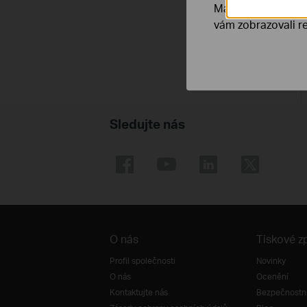
Marketingové soub
vám zobrazovali re
Sledujte nás
O nás
Tiskové z
Profil společnosti
Novinky
O nás
Ocenění
Kontaktujte nás
Bezpečnostní