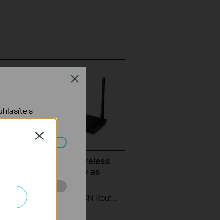
Close
hlasíte s
Close
ch systémech
set up the TP-Link Wireless
ter (take XC220-G3v as
)
This video uses Wireless VoIP XPON Router XC220-G3v as an example. The actual product may vary by model. For detailed information on ports, buttons, and LED indicators, please refer to the user manual for your specific model.
 stránkách za