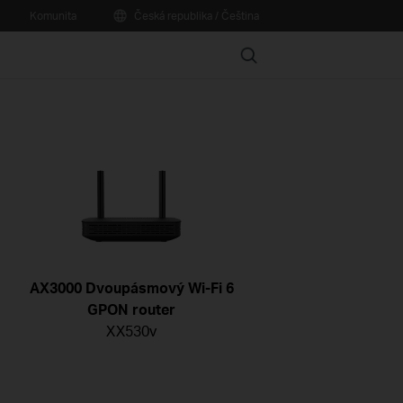
Komunita
Česká republika / Čeština
Search
AX3000 Dvoupásmový Wi-Fi 6
GPON router
XX530v