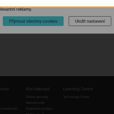
ory cookie mohou prostřednictvím našich webových stránek 
levantní reklamy.
Přijmout všechny cookies
Uložit nastavení
právy
Kde zakoupit
Learning Center
Online obchody
Technology Library
Maloobchody
 poradenství
Regionální prodejci