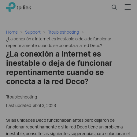
Click
Search
Menu
TP-Link, Reliably Smart
to
skip
the
navigation
Home
Support
Troubleshooting
bar
¿La conexión a Internet es inestable o deja de funcionar
repentinamente cuando se conecta a la red Deco?
¿La conexión a Internet es
inestable o deja de funcionar
repentinamente cuando se
conecta a la red Deco?
Troubleshooting
Last updated: abril 3, 2023
Si las unidades Deco funcionaban antes pero dejaron de
funcionar repentinamente o si la red Deco tiene un problema
inestable, consulte las siguientes sugerencias para solucionar el