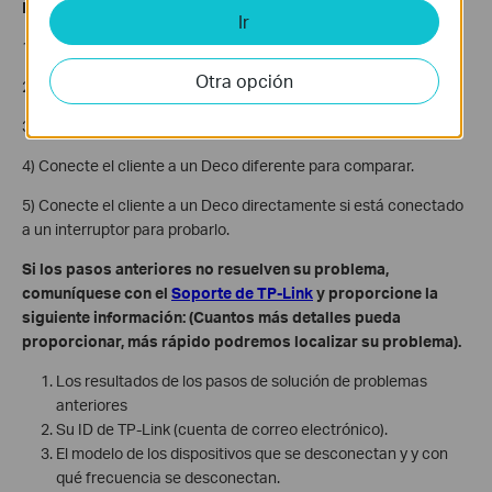
Internet repentinamente
Ir
1) Actualice el controlador del adaptador de red del cliente.
Otra opción
2) Cambiar el cable Ethernet entre el Deco y el cliente.
3) Cambie el puerto en el Deco o al cliente con cable.
4) Conecte el cliente a un Deco diferente para comparar.
5) Conecte el cliente a un Deco directamente si está conectado
a un interruptor para probarlo.
Si los pasos anteriores no resuelven su problema,
comuníquese con el
Soporte de TP-Link
y proporcione la
siguiente información: (Cuantos más detalles pueda
proporcionar, más rápido podremos localizar su problema).
Los resultados de los pasos de solución de problemas
anteriores
Su ID de TP-Link (cuenta de correo electrónico).
El modelo de los dispositivos que se desconectan y y con
qué frecuencia se desconectan.