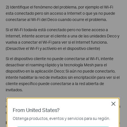
2) Identifique el fenómeno del problema, por ejemplo el Wi-Fi
esta conectado pero sin acceso a Internet o que ya no puede
conectarse al Wi-Fi del Deco cuando ocurre el problema.
Si el Wi-Fi todavía está conectado pero no tiene acceso a
Internet, intente acercar el cliente a una de las unidades Deco y
vuelva a conectar el Wi-Fi para ver si el Internet funciona.
(Desactive el Wi-Fi y actívelo en el dispositivo cliente)
Si el dispositivo cliente no puede conectarse al Wi-Fi, intente
desactivar el roaming rápido y la tecnología Mesh para el
dispositivo en la aplicación Deco; Si aún no puede conectarlo,
intente habilitar la red de invitados sin encriptación para ver si el
cliente específico puede conectarse a la red abierta de
invitados.
3) Comprobar si el cliente Wi-Fi está incluido en la Lista Negra o
Close
en un perfil bajo Control Parental, que está en pausa o en la hora
From United States?
de dormir.
Obtenga productos, eventos y servicios para su región.
Parte 2. Ciertos clientes con cable se desconectan o pierden