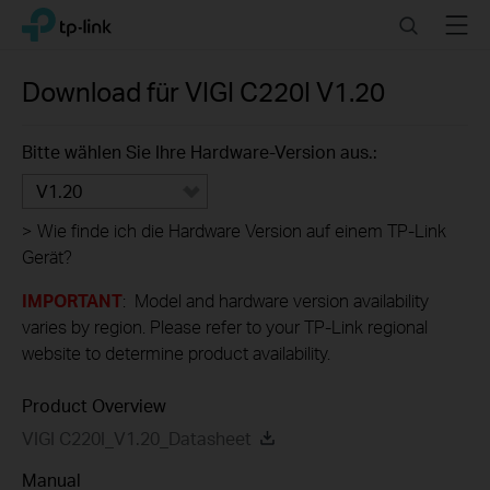
Click
Search
Menu
TP-Link, Reliably Smart
to
skip
the
Download für
VIGI C220I
V1.20
navigation
bar
Bitte wählen Sie Ihre Hardware-Version aus.:
V1.20
>
Wie finde ich die Hardware Version auf einem TP-Link
Gerät?
IMPORTANT
: Model and hardware version availability
varies by region. Please refer to your TP-Link regional
website to determine product availability.
Product Overview
VIGI C220I_V1.20_Datasheet
Manual