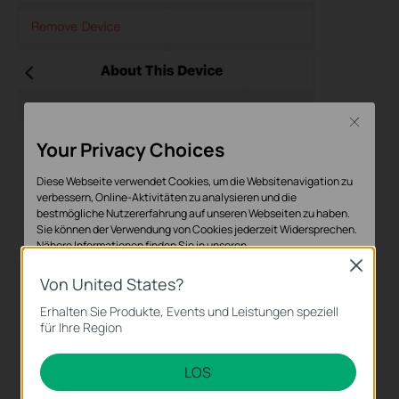
Close
Your Privacy Choices
Diese Webseite verwendet Cookies, um die Websitenavigation zu
verbessern, Online-Aktivitäten zu analysieren und die
bestmögliche Nutzererfahrung auf unseren Webseiten zu haben.
Sie können der Verwendung von Cookies jederzeit Widersprechen.
Nähere Informationen finden Sie in unseren
Datenschutzhinweisen
.
Close
Von United States?
Notwendige Cookies
Erhalten Sie Produkte, Events und Leistungen speziell
Diese Cookies sind zur Funktion der Website erforderlich und
für Ihre Region
können in Ihren Systemen nicht deaktiviert werden.
LOS
Analyse- und Marketing-Cookies