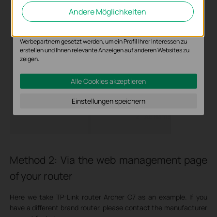
Analyse-Cookies ermöglichen es uns, Ihre Aktivitäten auf unserer
Andere Möglichkeiten
Website zu analysieren, um die Funktionsweise unserer Website zu
verbessern und anzupassen.
Die Marketing-Cookies können über unsere Website von unseren
Werbepartnern gesetzt werden, um ein Profil Ihrer Interessen zu
erstellen und Ihnen relevante Anzeigen auf anderen Websites zu
zeigen.
Alle Cookies akzeptieren
Einstellungen speichern
Method 2: Via the web management page
of your router
Here we take TP-Link router Archer C7 as an example. If you
have a different brand router, please contact the manufacturer