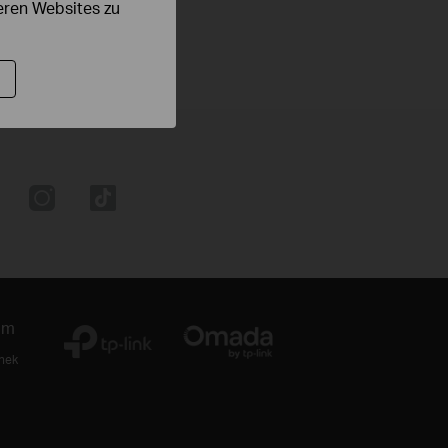
deren Websites zu
um
thek