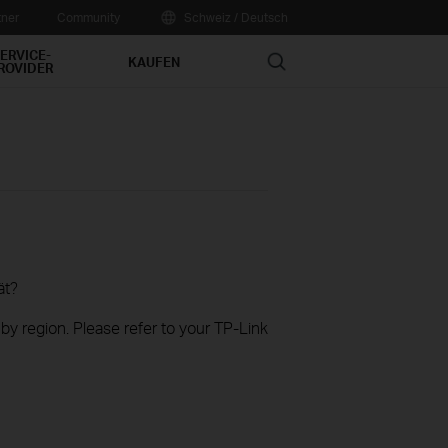
tner
Community
Schweiz / Deutsch
ERVICE-
Search
KAUFEN
ROVIDER
ät?
 by region. Please refer to your TP-Link