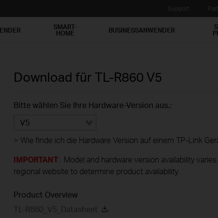
Support
Par
SMART-
S
WENDER
BUSINESSANWENDER
HOME
P
Download für
TL-R860
V5
Bitte wählen Sie Ihre Hardware-Version aus.:
V5
>
Wie finde ich die Hardware Version auf einem TP-Link Ger
IMPORTANT
: Model and hardware version availability varies
regional website to determine product availability.
Product Overview
TL-R860_V5_Datasheet