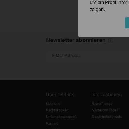
um ein Profil Ihre
zeigen.
Newsletter abonnieren
E-Mail-Adresse
Über TP-Link
Informationen
Über uns
News/Presse
Nachhaltigkeit
Auszeichnungen
Unternehmensprofil
Sicherheitshinweis
Karriere