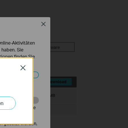
Close
line-Aktivitäten
FAQ
Firmware
 haben. Sie
ionen finden Sie
Close
Systemen nicht
Download
Dateigröße:
8.733 MB
en
alysieren, um die
n gesetzt werden,