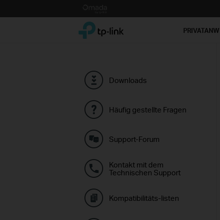
Click
to
TP-Link, Reliably Smart
skip
PRIVATAN
the
navigation
bar
Downloads
Häufig gestellte Fragen
Support-Forum
Kontakt mit dem
Technischen Support
Kompatibilitäts-listen