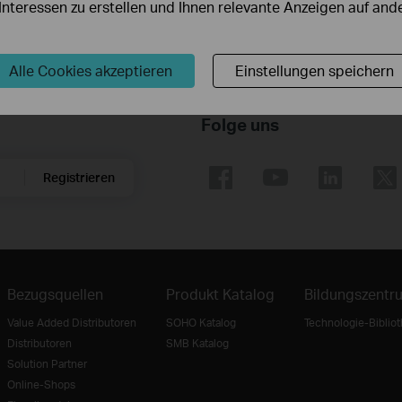
r Interessen zu erstellen und Ihnen relevante Anzeigen auf an
Alle Cookies akzeptieren
Einstellungen speichern
Folge uns
Registrieren
Bezugsquellen
Produkt Katalog
Bildungszentr
Value Added Distributoren
SOHO Katalog
Technologie-Biblio
Distributoren
SMB Katalog
Solution Partner
Online-Shops