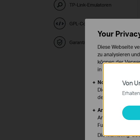
TP-Link-Emulatoren
GPL-Code-Center
Your Privac
Garantie
Diese Webseite ve
zu analysieren un
können der Verwen
in unseren
Datens
Notwendige Cook
Von Un
Diese Cookies sind
Erhalten
deaktiviert werden
Analyse- und Mar
Analyse-Cookies er
Funktionsweise un
Die Marketing-Coo