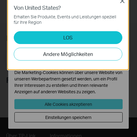
Close
Von United States?
Notwendige Cookies
Diese Cookies sind zur Funktion der Website
Erhalten Sie Produkte, Events und Leistungen speziell
erforderlich und können in Ihren Systemen nicht
für Ihre Region
deaktiviert werden.
Newsletter abonnieren
LOS
Analyse- und Marketing-Cookies
Analyse-Cookies ermöglichen es uns, Ihre Aktivitäten
auf unserer Website zu analysieren, um die
Andere Möglichkeiten
E-Mail-Adresse
Funktionsweise unserer Website zu verbessern und
Registrieren
anzupassen.
Die Marketing-Cookies können über unsere Website von
Folge uns
unseren Werbepartnern gesetzt werden, um ein Profil
Ihrer Interessen zu erstellen und Ihnen relevante
Anzeigen auf anderen Websites zu zeigen.
Alle Cookies akzeptieren
Einstellungen speichern
Über TP-Link
Informationen