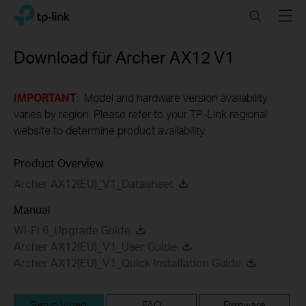
Click
Search
Menu
TP-Link, Reliably Smart
to
skip
the
Download für
Archer AX12
V1
navigation
bar
IMPORTANT
: Model and hardware version availability
varies by region. Please refer to your TP-Link regional
website to determine product availability.
Product Overview
Archer AX12(EU)_V1_Datasheet
Manual
Wi-Fi 6_Upgrade Guide
Archer AX12(EU)_V1_User Guide
Archer AX12(EU)_V1_Quick Installation Guide
Setup Video
FAQ
Firmware