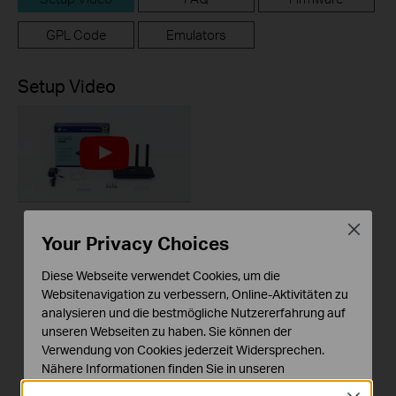
GPL Code
Emulators
Setup Video
Close
Your Privacy Choices
How to Set up a TP-
Link Wireless Router
Diese Webseite verwendet Cookies, um die
(Archer AX12, etc.)
Websitenavigation zu verbessern, Online-Aktivitäten zu
analysieren und die bestmögliche Nutzererfahrung auf
This video will show you how to configure TP-Link Wi-Fi 6 router (Archer AX12, etc.).
unseren Webseiten zu haben. Sie können der
Verwendung von Cookies jederzeit Widersprechen.
More
Nähere Informationen finden Sie in unseren
Datenschutzhinweisen
.