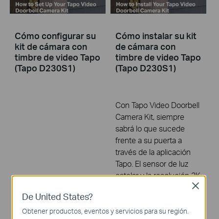
Cómo configurar su
Cómo instalar su kit
kit de cámara con
de cámara con
timbre de video Tapo
timbre de video Tapo
(Tapo D230S1)
(Tapo D230S1)
Con Tapo Video Doorbell
Camera Kit, siempre
sabrá lo que sucede
frente a su puerta a
través de la aplicación
Tapo. El sensor de luz
estelar y la resolución 2K
Close
de 5 MP ayudan a que el
De United States?
timbre capture todos los
detalles finos, incluso en
Obtener productos, eventos y servicios para su región.