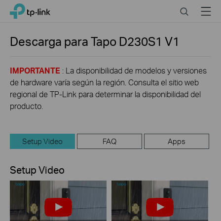
Click
Search
Menu
TP-Link, Reliably Smart
to
skip
the
Descarga para
Tapo D230S1
V1
navigation
bar
IMPORTANTE
: La disponibilidad de modelos y versiones
de hardware varía según la región. Consulta el sitio web
regional de TP-Link para determinar la disponibilidad del
producto.
Setup Video
FAQ
Apps
Setup Video