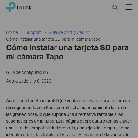
Click
Search
Menu
TP-Link, Reliably Smart
to
skip
the
navigation
Home
Support
Guía de configuración
bar
Cómo instalar una tarjeta SD para mi cámara Tapo
Cómo instalar una tarjeta SD para
mi cámara Tapo
Guía de configuración
Actualizadojulio 6, 2026
Añadir una tarjeta microSD (de venta por separado) a tu cámara
de seguridad Tapo o Kasa permite el almacenamiento local de
las grabaciones, lo que supone una alternativa rentable a las
suscripciones en la nube. Esta página cubre cuatro temas clave:
una lista de compatibilidad probada, consejos de compra, cómo
identificar tarjetas falsificadas y una estimación de las horas de