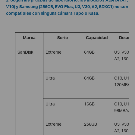
V10) y Samsung (256GB, EVO Plus, U3, V30, A2, SDXC1) no son
compatibles con ninguna cámara Tapo o Kasa.
Marca
Serie
Capacidad
Descrip
SanDisk
Extreme
64GB
U3, V30, S
A2, 160MB
Ultra
64GB
C10, U1, S
120MB/s
Ultra
16GB
C10, U1, 
98MB/s
Extreme
256GB
U3, V30, S
A2, 160MB