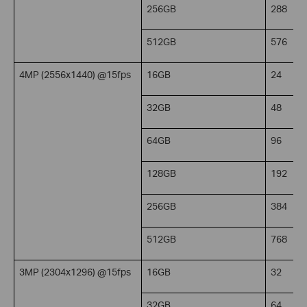
256GB
288
512GB
576
4MP (2556x1440) @15fps
16GB
24
32GB
48
64GB
96
128GB
192
256GB
384
512GB
768
3MP (2304x1296) @15fps
16GB
32
32GB
64