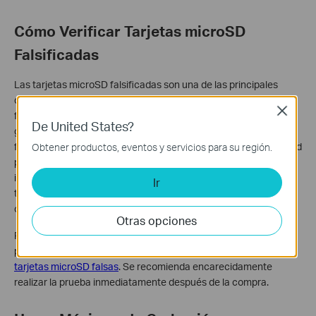
Cómo Verificar Tarjetas microSD
Falsificadas
Las tarjetas microSD falsificadas son una de las principales
causas de problemas como tarjetas no reconocidas, fallos de
Close
formateo o la incapacidad de la cámara para sobrescribir
De United States?
grabaciones. El tipo más común es la tarjeta con capacidad
falsa, donde se ha modificado una tarjeta de pequeña capacidad
Obtener productos, eventos y servicios para su región.
para que parezca más grande. Dado que la cámara formatea e
indexa todo el espacio de almacenamiento de la tarjeta, una
Ir
tarjeta con capacidad falsificada no se formateará
correctamente y no funcionará con la cámara.
Otras opciones
Para obtener instrucciones detalladas sobre cómo identificar y
probar una tarjeta microSD falsa, consulta
cómo verificar
tarjetas microSD falsas
. Se recomienda encarecidamente
realizar la prueba inmediatamente después de la compra.