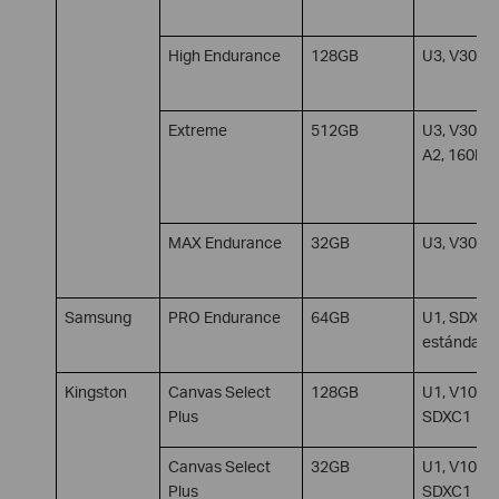
High Endurance
128GB
U3, V30, 
Extreme
512GB
U3, V30, S
A2, 160MB
MAX Endurance
32GB
U3, V30, 
Samsung
PRO Endurance
64GB
U1, SDXC1
estándar
Kingston
Canvas Select
128GB
U1, V10, A1
Plus
SDXC1
Canvas Select
32GB
U1, V10, A1
Plus
SDXC1