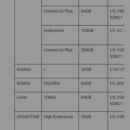
Canvas Go Plus
64GB
U3, V30, A2
SDXC1
Endurance
128GB
U1, A1, SD
Canvas Go Plus
256GB
U3, V30, A2
SDXC1
Kootion
/
32GB
C10, U1, 
KIOXIA
EXCERIA
64GB
U1, SDHC
Lexar
1066X
64GB
U3, V30, A2
SDXC1
GIGASTONE
High Endurance
32GB
U3, V30, 