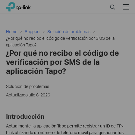
Click
Search
Menu
TP-Link, Reliably Smart
to
skip
the
navigation
Home
Support
Solución de problemas
bar
¿Por qué no recibo el código de verificación por SMS de la
aplicación Tapo?
¿Por qué no recibo el código de
verificación por SMS de la
aplicación Tapo?
Solución de problemas
Actualizadojulio 6, 2026
Introducción
Actualmente, la aplicación Tapo permite registrar un ID de TP-
Link utilizando un número de teléfono móvil para gestionar tus