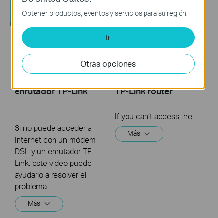
Obtener productos, eventos y servicios para su región.
Ir
¿Qué debo hacer si
What should I do if I
no puedo acceder a
cannot access the
Otras opciones
Internet? - Usando
internet? - Using a
un módem DSL y un
cable modem and a
enrutador TP-Link
TP-Link router
If you can’t access the internet using a cable modem and TP-Link router, follow this video step by step to solve your problem.
Si no puede acceder a
Más
Internet con un módem
DSL y un enrutador TP-
Link, este video puede
ayudarlo a resolver el
problema.
Más