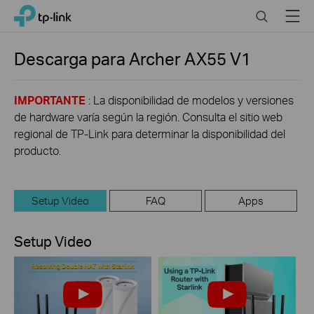
Click
Search
Menu
TP-Link, Reliably Smart
to
skip
the
Descarga para
Archer AX55
V1
navigation
bar
IMPORTANTE
: La disponibilidad de modelos y versiones
de hardware varía según la región. Consulta el sitio web
regional de TP-Link para determinar la disponibilidad del
producto.
Setup Video
FAQ
Apps
Setup Video