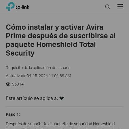
Click
Search
Menu
TP-Link, Reliably Smart
to
skip
the
Cómo instalar y activar Avira
navigation
Prime después de suscribirse al
bar
paquete Homeshield Total
Security
Requisito de la aplicación de usuario
Actualizado04-15-2024 11:01:39 AM
95914
Este artículo se aplica a:
Paso 1:
Después de suscribirte al paquete de seguridad Homeshield