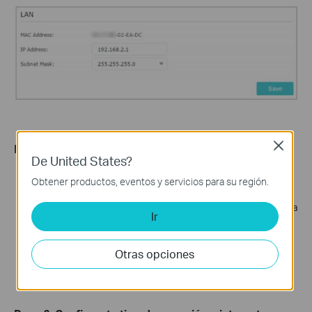
Close
Paso 5: Reinicia el módem y el router
De United States?
Apaga tanto el módem como el router. Déjalos apagados
Obtener productos, eventos y servicios para su región.
durante un minuto.
Enciende primero el router y espera unos dos minutos hasta
Ir
que el indicador de encendido se quede fijo.
Enciende el módem y espera unos dos minutos hasta que
Otras opciones
sus luces estén fijas.
Espera uno o dos minutos más y comprueba si ya hay
acceso a internet.