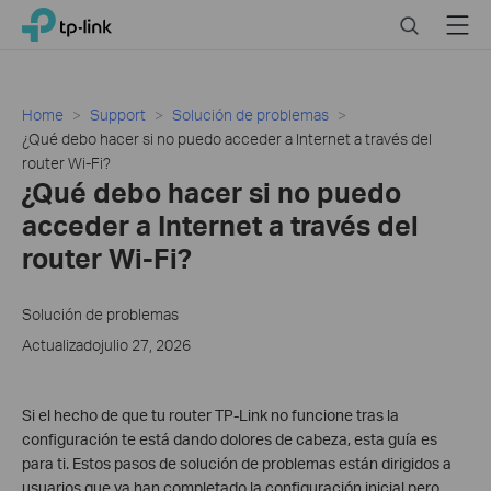
Click
Search
Menu
TP-Link, Reliably Smart
to
skip
the
navigation
Home
Support
Solución de problemas
bar
¿Qué debo hacer si no puedo acceder a Internet a través del
router Wi-Fi?
¿Qué debo hacer si no puedo
acceder a Internet a través del
router Wi-Fi?
Solución de problemas
Actualizadojulio 27, 2026
Si el hecho de que tu router TP-Link no funcione tras la
configuración te está dando dolores de cabeza, esta guía es
para ti. Estos pasos de solución de problemas están dirigidos a
usuarios que ya han completado la configuración inicial pero