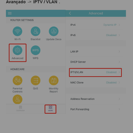
Avançado
->
IPTV / VLAN
.