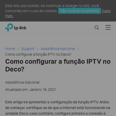
Este site usa cookies. Ao continuar a navegar no site, você
concorda com o uso de cookies.
Não mostrar novamente
Saiba
mais
.
Click
Search
Menu
TP-Link, Reliably Smart
to
skip
the
navigation
Home
Support
Assistência Adicional
bar
Como configurar a função IPTV no Deco?
Como configurar a função IPTV no
Deco?
Assistência Adicional
Atualizado em: Janeiro 18, 2021
Este artigo irá apresentar a configuração da função IPTV. Antes
de começar, certifique-se de que a Internet está funcionando na
unidade Deco; caso contrário, configure primeiro a conexão à