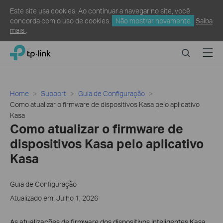
Este site usa cookies. Ao continuar a navegar no site, você
concorda com o uso de cookies.
Não mostrar novamente
Saiba
mais
.
Click
Search
Menu
TP-Link, Reliably Smart
to
skip
the
navigation
Home
Support
Guia de Configuração
bar
Como atualizar o firmware de dispositivos Kasa pelo aplicativo
Kasa
Como atualizar o firmware de
dispositivos Kasa pelo aplicativo
Kasa
Guia de Configuração
Atualizado em: Julho 1, 2026
As atualizações de firmware dos dispositivos inteligentes Kasa