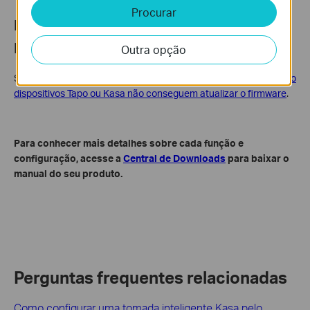
Procurar
Falha ao Atualizar o Firmware do
Dispositivo Kasa
Outra opção
Se a atualização de firmware falhar, consulte
o que fazer quando
dispositivos Tapo ou Kasa não conseguem atualizar o firmware
.
Para conhecer mais detalhes sobre cada função e
configuração, acesse a
Central de Downloads
para baixar o
manual do seu produto.
Perguntas frequentes relacionadas
Como configurar uma tomada inteligente Kasa pelo