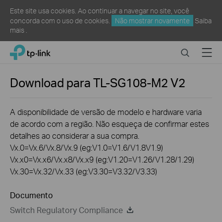
Este site usa cookies. Ao continuar a navegar no site, você
concorda com o uso de cookies.
Não mostrar novamente
Saiba
mais
.
Click
Search
Menu
TP-Link, Reliably Smart
to
skip
the
Download para
TL-SG108-M2
V2
navigation
bar
A disponibilidade de versão de modelo e hardware varia
de acordo com a região. Não esqueça de confirmar estes
detalhes ao considerar a sua compra.
Vx.0=Vx.6/Vx.8/Vx.9 (eg:V1.0=V1.6/V1.8V1.9)
Vx.x0=Vx.x6/Vx.x8/Vx.x9 (eg:V1.20=V1.26/V1.28/1.29)
Vx.30=Vx.32/Vx.33 (eg:V3.30=V3.32/V3.33)
Documento
Switch Regulatory Compliance