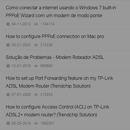
Como conectar a internet usando o Windows 7 built-in
PPPoE Wizard com um modem de modo ponte
04-11-2012
1104174
views
How to configure PPPoE connection on Mac pro
03-21-2022
212338
views
Solução de Problemas - Modem Roteador ADSL
12-01-2015
660992
views
How to set up Port Forwarding feature on my TP-Link
ADSL Modem Router (Trendchip Solution)
07-01-2020
215353
views
How to configure Access Control (ACL) on TP-Link
ADSL2+ modem router? (Trendchip Solution)
05-25-2016
1662301
views