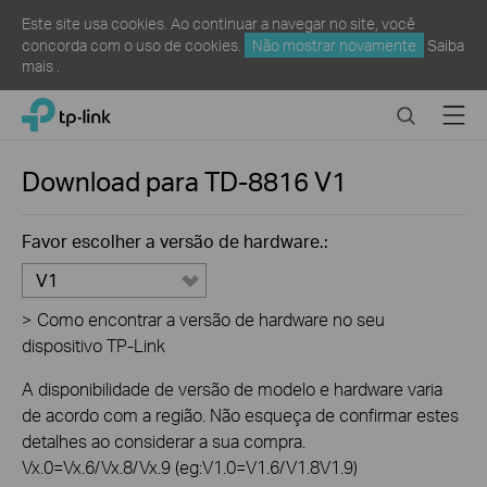
Este site usa cookies. Ao continuar a navegar no site, você
concorda com o uso de cookies.
Não mostrar novamente
Saiba
mais
.
Click
Search
Menu
TP-Link, Reliably Smart
to
skip
the
Download para
TD-8816
V1
navigation
bar
Favor escolher a versão de hardware.:
V1
>
Como encontrar a versão de hardware no seu
dispositivo TP-Link
A disponibilidade de versão de modelo e hardware varia
de acordo com a região. Não esqueça de confirmar estes
detalhes ao considerar a sua compra.
Vx.0=Vx.6/Vx.8/Vx.9 (eg:V1.0=V1.6/V1.8V1.9)