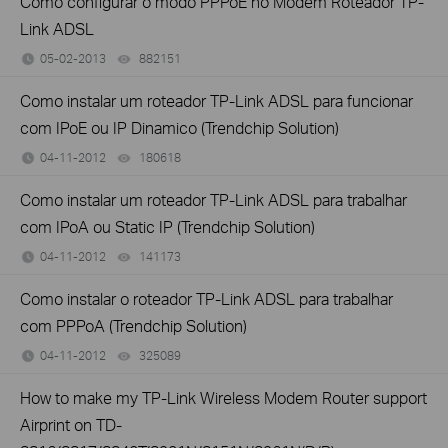
Como configurar o modo PPPoE no Modem Roteador TP-
Link ADSL
05-02-2013
882151
views
Como instalar um roteador TP-Link ADSL para funcionar
com IPoE ou IP Dinamico (Trendchip Solution)
04-11-2012
180618
views
Como instalar um roteador TP-Link ADSL para trabalhar
com IPoA ou Static IP (Trendchip Solution)
04-11-2012
141173
views
Como instalar o roteador TP-Link ADSL para trabalhar
com PPPoA (Trendchip Solution)
04-11-2012
325089
views
How to make my TP-Link Wireless Modem Router support
Airprint on TD-