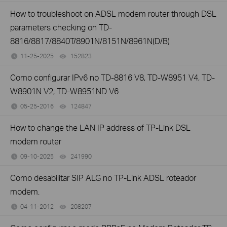
How to troubleshoot on ADSL modem router through DSL
parameters checking on TD-
8816/8817/8840T/8901N/8151N/8961N(D/B)
11-25-2025
152823
views
Como configurar IPv6 no TD-8816 V8, TD-W8951 V4, TD-
W8901N V2, TD-W8951ND V6
05-25-2016
124847
views
How to change the LAN IP address of TP-Link DSL
modem router
09-10-2025
241990
views
Como desabilitar SIP ALG no TP-Link ADSL roteador
modem.
04-11-2012
208207
views