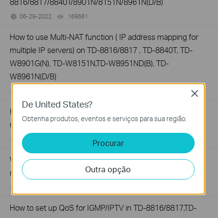
8816/8817/8840T/8901N/8151N/8961N(D/B)
06-29-2022
169661
views
How to use Multi-NAT function ( IP address mapping for
multiple IP servers) on TD-8816/8817 , TD-8840T, TD-
W8901G(N), TD-W8151N,TD-W8951ND(B), TD-
W8961N(D/B)
06-29-2022
202924
views
Close
De United States?
How to configure Static Routing on TP-Link ADSL2+
Obtenha produtos, eventos e serviços para sua região.
modem router (Trendchip Solution)
06-29-2022
209659
views
Procurar
Why do I failed to upgrade the firmware of the DSL
Outra opção
modem router?
06-29-2022
232521
views
How to set up QoS for IGMP/IPTV in TD-8816/8817,TD-