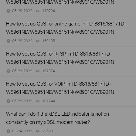
W8961ND/W8951ND/W8151N/W8901G/W8901N
06-29-2022
110724
views
How to set up QoS for online game in TD-8816/8817,TD-
W8961ND/W8951ND/W8151N/W8901G/W8901N
06-29-2022
169135
views
How to set up QoS for RTSP in TD-8816/8817,TD-
W8961ND/W8951ND/W8151N/W8901G/W8901N
06-29-2022
102374
views
How to set up QoS for VOIP in TD-8816/8817,TD-
W8961ND/W8951ND/W8151N/W8901G/W8901N
06-29-2022
101744
views
What can I do if the xDSL LED indicator is not on
constantly on my xDSL modem router?
03-24-2022
295901
views