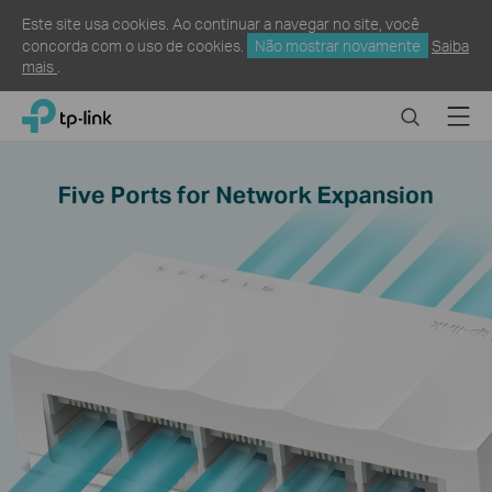
Este site usa cookies. Ao continuar a navegar no site, você
concorda com o uso de cookies.
Não mostrar novamente
Saiba
mais
.
Click
Search
Menu
TP-Link, Reliably Smart
to
skip
the
navigation
bar