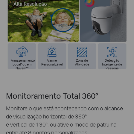
Alta Resolução
Armazenamento
Alarme
Zona de
Detecção
Local
*
ou em
Personalizável
Atividade
Inteligente de
Nuvem
**
Pessoas
Monitoramento Total 360°
Monitore o que está acontecendo com o alcance
de visualização horizontal de 360°
e vertical de 130°, ou ative o modo de patrulha
entre até 8 pontos personalizados.