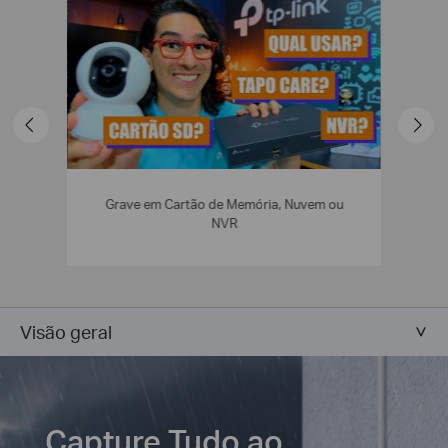
Grave em Cartão de Memória, Nuvem ou
Saiba
NVR
Visão geral
Capture Tudo ao