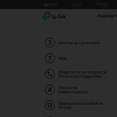
Click
to
TP-Link, Reliably Smart
skip
РЕШЕНИЯ 
the
navigation
bar
Център за изтегляне
FAQs
Обадете се на отдела за
Техническа поддръжка
Списък на
съвместимост
Гаранционни условия на
TP-Link