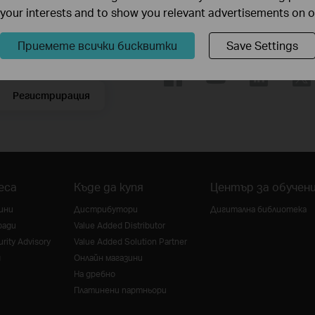
f your interests and to show you relevant advertisements on 
nk общността
Следвайте ни
Приемете всички бисквитки
Save Settings
Регистрирация
еса
Къде да купя
Център за обучен
ини
Дистрибутори
Дигитална библиотека
ради
Value Added Distributor
rity Advisory
Value Added Solution Partner
g
Онлайн магазини
На дребно
Платинени партньори