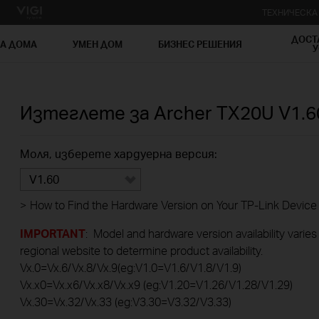
ТЕХНИЧЕСК
ДОСТ
ЗА ДОМА
УМЕН ДОМ
БИЗНЕС РЕШЕНИЯ
У
Изтеглете за
Archer TX20U
V1.6
Моля, изберете хардуерна версия:
V1.60
>
How to Find the Hardware Version on Your TP-Link Device
IMPORTANT
: Model and hardware version availability varies
regional website to determine product availability.
Vx.0=Vx.6/Vx.8/Vx.9(eg:V1.0=V1.6/V1.8/V1.9)
Vx.x0=Vx.x6/Vx.x8/Vx.x9 (eg:V1.20=V1.26/V1.28/V1.29)
Vx.30=Vx.32/Vx.33 (eg:V3.30=V3.32/V3.33)