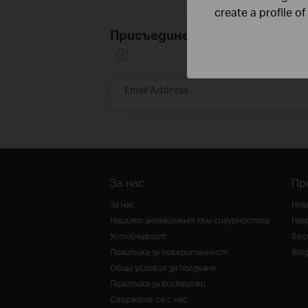
create a profile o
Присъединете се към TP-Li
Email Address
За нас
Пр
За нас
Нов
Нашият ангажимент към сигурността
Наг
Устойчивост
Secu
Политика за поверителност
Blo
Общи условия за ползване
Политика за бисквитки
Свържете се с нас