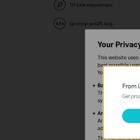
TP-Link емулатори
Център за GPL код
Your Privac
This website uses 
best possible user
You can find more
Basic Cookies
From U
These cookies are 
Get prod
systems.
Analysis and Mar
Analysis cookies e
adapt the function
The marketing cook