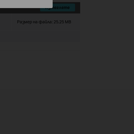
Изтеглете
Размер на файла:
25.25 MB