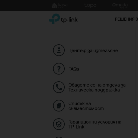
Click
to
TP-Link, Reliably Smart
skip
РЕШЕНИЯ 
the
navigation
bar
Център за изтегляне
FAQs
Обадете се на отдела за
Техническа поддръжка
Списък на
съвместимост
Гаранционни условия на
TP-Link