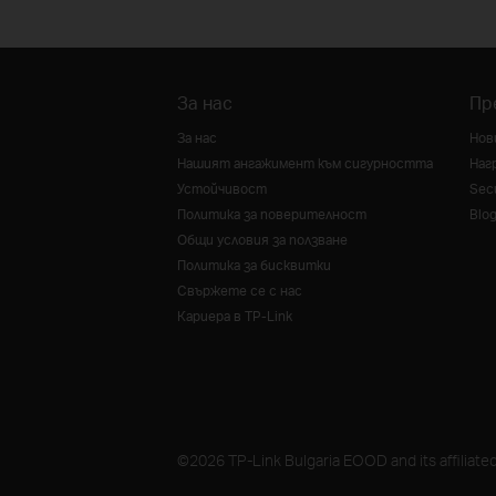
За нас
Пр
За нас
Нов
Нашият ангажимент към сигурността
Наг
Устойчивост
Secu
Политика за поверителност
Blo
Общи условия за ползване
Политика за бисквитки
Свържете се с нас
Кариера в TP-Link
©2026 TP-Link Bulgaria EOOD and its affiliated