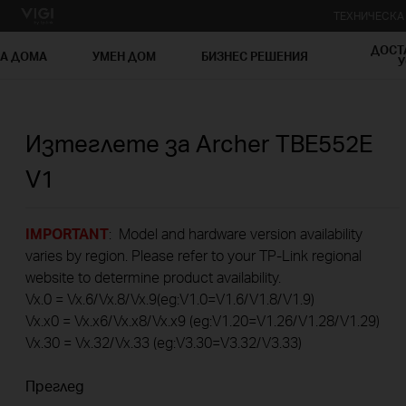
ТЕХНИЧЕСК
ДОСТ
ЗА ДОМА
УМЕН ДОМ
БИЗНЕС РЕШЕНИЯ
У
Изтеглете за
Archer TBE552E
V1
IMPORTANT
: Model and hardware version availability
varies by region. Please refer to your TP-Link regional
website to determine product availability.
Vx.0 = Vx.6/Vx.8/Vx.9(eg:V1.0=V1.6/V1.8/V1.9)
Vx.x0 = Vx.x6/Vx.x8/Vx.x9 (eg:V1.20=V1.26/V1.28/V1.29)
Vx.30 = Vx.32/Vx.33 (eg:V3.30=V3.32/V3.33)
Преглед