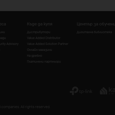
еса
Къде да купя
Център за обучен
ини
Дистрибутори
Дигитална библиотека
ради
Value Added Distributor
rity Advisory
Value Added Solution Partner
g
Онлайн магазини
На дребно
Платинени партньори
 companies. All rights reserved.