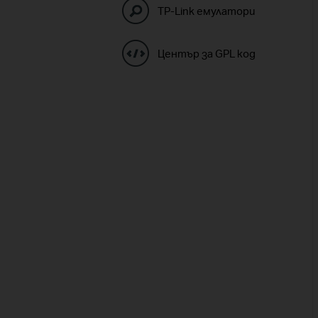
TP-Link емулатори
Център за GPL код