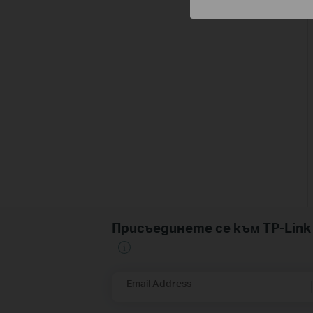
Присъединете се към TP-Li
Email Address