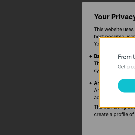
Your Privac
This website uses 
best possible user
You can find more
Basic Cookies
From U
These cookies are 
Get prod
systems.
Analysis and Mar
Analysis cookies e
adapt the function
The marketing cook
create a profile o