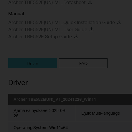
Archer TBE552E(UN)_V1_Datasheet
Manual
Archer TBE552E(UN)_V1_Quick Installation Guide
Archer TBE552E(UN)_V1_User Guide
Archer TBE552E Setup Guide
Driver
FAQ
Driver
Archer TBE552E(UN)_V1_20241226_Win11
Дата на пускане:
2025-09-
Език:
Multi-language
26
Operating System: Win11x64