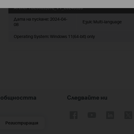
Archer TBE552E(UN)_V1_20240328
Дата на пускане:
2024-04-
Език:
Multi-language
08
Operating System: Windows 11(64-bit) only
nk общността
Следвайте ни
Регистрирация