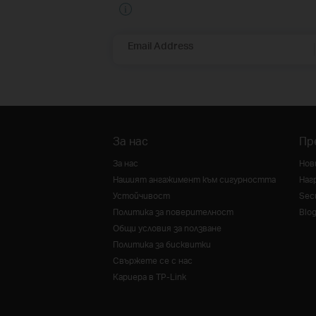
Email Address
За нас
Пр
За нас
Нов
Нашият ангажимент към сигурността
Наг
Устойчивост
Secu
Политика за поверителност
Blo
Общи условия за ползване
Политика за бисквитки
Свържете се с нас
Кариера в TP-Link