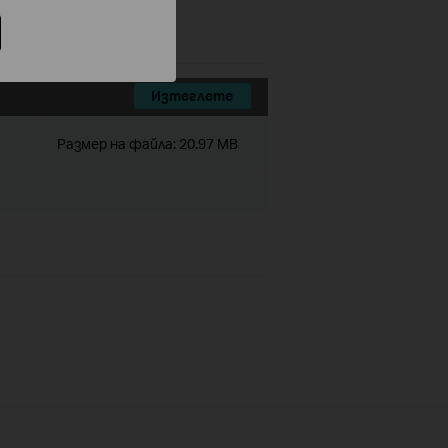
Изтеглете
Размер на файла:
20.97 MB