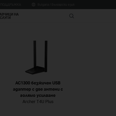
А ПОДДРЪЖКА
Bulgaria / Български език
АВЧИЦИ НА
Search
СЛУГИ
AC1300 безжичен USB
адаптер с две антени с
голямо усилване
Archer T4U Plus