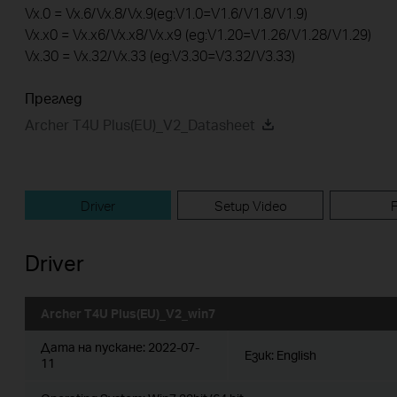
Vx.0 = Vx.6/Vx.8/Vx.9(eg:V1.0=V1.6/V1.8/V1.9)
Vx.x0 = Vx.x6/Vx.x8/Vx.x9 (eg:V1.20=V1.26/V1.28/V1.29)
Vx.30 = Vx.32/Vx.33 (eg:V3.30=V3.32/V3.33)
Преглед
Archer T4U Plus(EU)_V2_Datasheet
Driver
Setup Video
Driver
Archer T4U Plus(EU)_V2_win7
Дата на пускане:
2022-07-
Език:
English
11