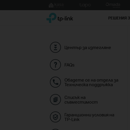
Click
to
TP-Link, Reliably Smart
skip
РЕШЕНИЯ 
the
navigation
bar
Център за изтегляне
FAQs
Обадете се на отдела за
Техническа поддръжка
Списък на
съвместимост
Гаранционни условия на
TP-Link