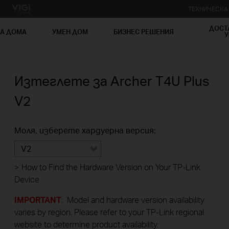
ТЕХНИЧЕСК
ДОСТ
ЗА ДОМА
УМЕН ДОМ
БИЗНЕС РЕШЕНИЯ
У
Изтеглете за
Archer T4U Plus
V2
Моля, изберете хардуерна версия:
V2
>
How to Find the Hardware Version on Your TP-Link
Device
IMPORTANT
: Model and hardware version availability
varies by region. Please refer to your TP-Link regional
website to determine product availability.