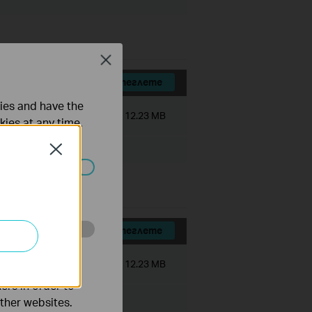
Close
Изтеглете
ties and have the
Размер на файла:
12.23 MB
kies at any time.
Close
ated in your
Изтеглете
o improve and
Размер на файла:
12.23 MB
ers in order to
other websites.