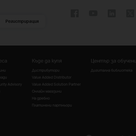
Регистрирация
еса
Къде да купя
Център за обучен
ини
Дистрибутори
Дигитална библиотека
ради
Value Added Distributor
rity Advisory
Value Added Solution Partner
g
Онлайн магазини
На дребно
Платинени партньори