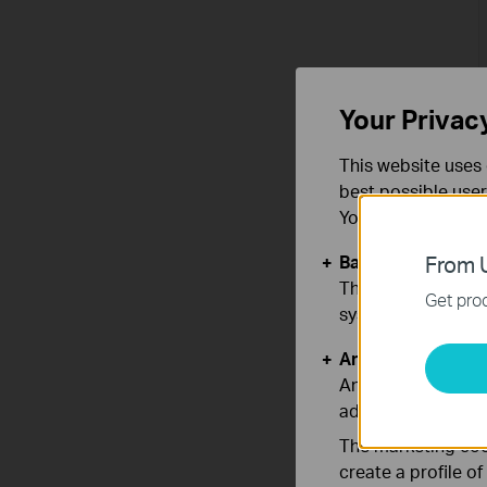
Your Privac
This website uses 
best possible user
You can find more
Basic Cookies
From U
These cookies are 
Get prod
systems.
Analysis and Mar
Analysis cookies e
adapt the function
The marketing cook
create a profile o