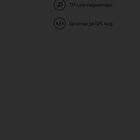
TP-Link емулатори
Център за GPL код