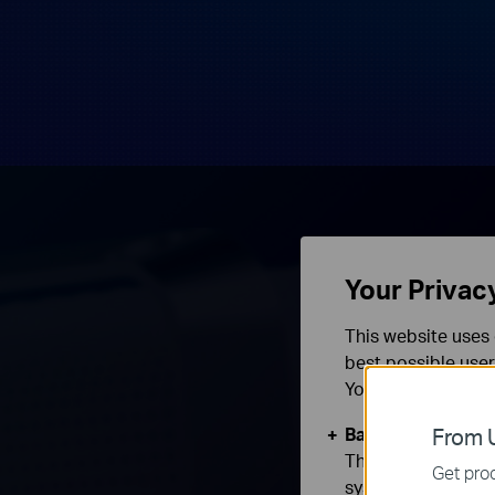
Your Privac
This website uses 
best possible user
You can find more
Basic Cookies
From U
These cookies are 
Get prod
systems.