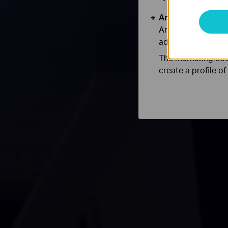
Analysis and Mar
Analysis cookies e
adapt the function
The marketing cook
create a profile o