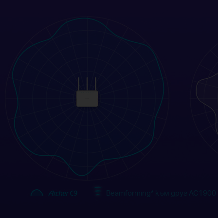
Beamforming
*
към друг AC1900