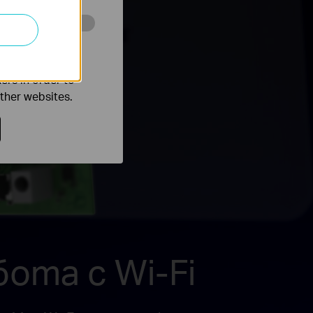
o improve and
ers in order to
other websites.
ота с Wi-Fi