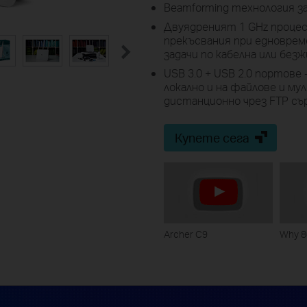
Beamforming технология з
Двуядреният 1 GHz процесо
прекъсвания при едновре
задачи по кабелна или безж
USB 3.0 + USB 2.0 портове
локално и на файлове и м
дистанционно чрез FTP съ
Купете сега
Archer C9
Why 8