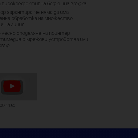
а високоефективна безжична връзка
р гарантира, че няма да има
менна обработка на множество
ична линия
 - лесно споделяне на принтер
ултимедия с мрежови устройства или
рвър
00.11ac