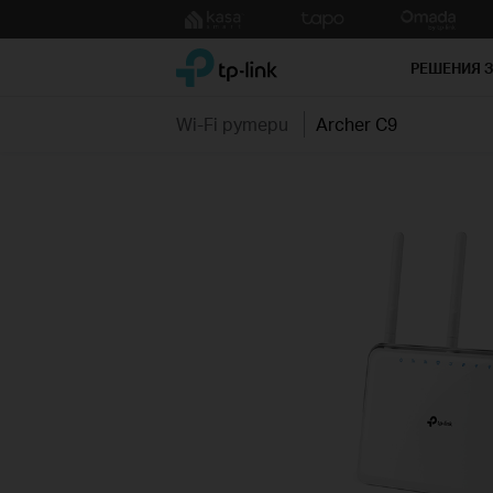
Click
to
TP-Link, Reliably Smart
skip
РЕШЕНИЯ 
the
navigation
Wi-Fi рутери
Archer C9
bar