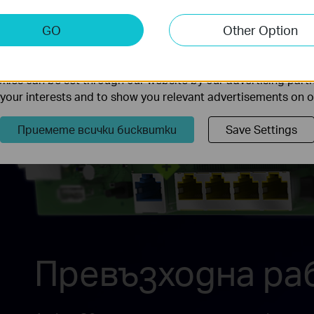
keting Cookies
GO
Other Option
nable us to analyze your activities on our website in order t
ality of our website.
ies can be set through our website by our advertising partn
f your interests and to show you relevant advertisements on 
Приемете всички бисквитки
Save Settings
Превъзходна раб