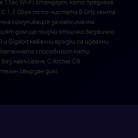
е 11ac Wi-Fi стандарт, като предлага
С 1,3 Gbps по по-чистата 5 GHz лента
ична комуникация за максимална
шият дом ще получи отлично безжично
 и Gigabit кабелни връзки са идеални
ускателната способност като
без накъсване. С Archer C9
телен свързан дом.