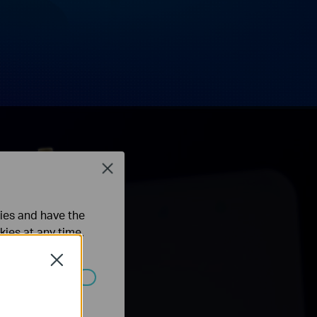
Close
ties and have the
kies at any time.
Close
ated in your