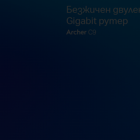
Безжичен двул
Gigabit рутер