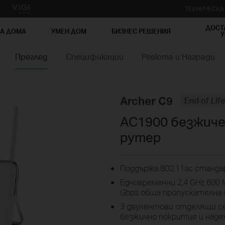
ТЕХНИЧЕСК
ДОСТ
ЗА ДОМА
УМЕН ДОМ
БИЗНЕС РЕШЕНИЯ
У
Преглед
Спецификации
Ревюта и Награди
Archer C9
End of Life
AC1900 безжичен
рутер
Поддържа 802.11ac станда
Едновременни 2,4 GHz 600 M
Gbps обща пропускателна 
3 двулентови отделящи с
безжично покритие и наде