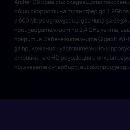
Archer C9 идва със следващото поколени
общи скорости на трансфер до 1.9Gbps. 
и 600 Mbps използваща два чипа за безж
производителност по 2,4 GHz лента, ва
покритие. Забележителните Gigabit Wi-Fi
за приложения чувствителни към проп
стрийминг с HD резолюция и онлайн игри 
получавате супербърз, високопроизводи