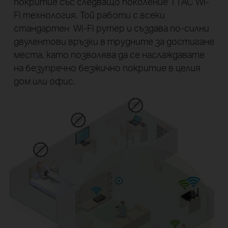
покритие със следващо поколение 11AC Wi-
Fi технология. Той работи с всеки
стандартен Wi-Fi рутер и създава по-силни
двулентови връзки в трудните за достигане
места, като позволява да се наслаждавате
на безупречно безжично покритие в целия
дом или офис.