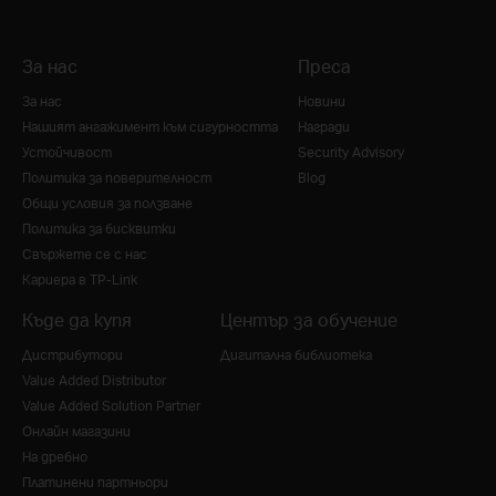
За нас
Преса
За нас
Новини
Нашият ангажимент към сигурността
Награди
Устойчивост
Security Advisory
Политика за поверителност
Blog
Общи условия за ползване
Политика за бисквитки
Свържете се с нас
Кариера в TP-Link
Къде да купя
Център за обучение
Дистрибутори
Дигитална библиотека
Value Added Distributor
Value Added Solution Partner
Онлайн магазини
На дребно
Платинени партньори