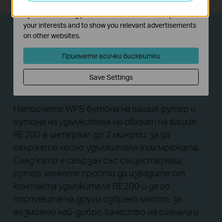
The marketing cookies can be set through our website
by our advertising partners in order to create a profile of
your interests and to show you relevant advertisements
on other websites.
Лесна настройка и
Приемете всички бисквитки
гъвкаво
разполагане
Save Settings
Натиснете WPS бутона на вашия рутер и
бутона на удължителя на обхват на вашия
RE200 в интервал до 2 минути, за да
свържете лесно удължителя към мрежата.
След като е свързан със съществуващ
рутер, можете просто да извадите от
контакта удължителя RE200 и да го
поставите на друго избрано място, за
възможно най-добро качество на сигнала и