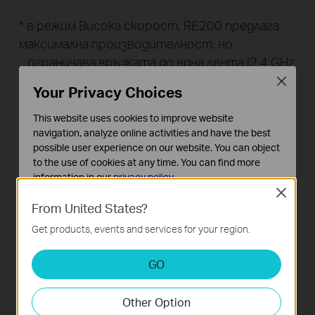
* в режим Висока скорост, RE200 предлага
максимална производителност, но
ограничава връзката до една лента (2,4 GHz
или 5 GHz).
Close
Your Privacy Choices
This website uses cookies to improve website
navigation, analyze online activities and have the best
possible user experience on our website. You can object
to the use of cookies at any time. You can find more
information in our
privacy policy
.
Close
Basic Cookies
From United States?
These cookies are necessary for the website to function
Get products, events and services for your region.
and cannot be deactivated in your systems.
Analysis and Marketing Cookies
GO
Analysis cookies enable us to analyze your activities on
our website in order to improve and adapt the
Other Option
functionality of our website.