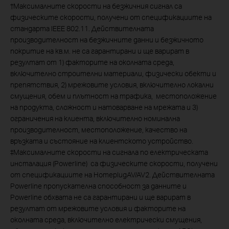
†
Максималните скорости на безжичния сигнал са
физическите скорости, получени от спецификациите на
стандарта IEEE 802.11. Действителната
производителност на безжичните данни и безжичното
покритие на кв.м. не са гарантирани и ще варират в
резултат от 1) факторите на околната среда,
включително строителни материали, физически обекти и
препятствия, 2) мрежовите условия, включително локални
смущения, обем и плътност на трафика, местоположение
на продукта, сложност и натоварване на мрежата и 3)
ограничения на клиента, включително номинална
производителност, местоположение, качество на
връзката и състояние на клиентското устройство.
‡
Максималните скорости на сигнала по електрическата
инсталация (Powerline) са физическите скорости, получени
от спецификациите на HomeplugAV/AV2. Действителната
Powerline пропускателна способност за данните и
Powerline обхвата не са гарантирани и ще варират в
резултат от мрежовите условия и факторите на
околната среда, включително електрически смущения,