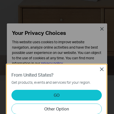
Close
Your Privacy Choices
This website uses cookies to improve website
navigation, analyze online activities and have the best
possible user experience on our website. You can object
to the use of cookies at any time. You can find more
information in our
privacy policy
.
Close
Basic Cookies
From United States?
These cookies are necessary for the website to function
Get products, events and services for your region.
and cannot be deactivated in your systems.
Plug and Play, не е необходимо
Analysis and Marketing Cookies
GO
Analysis cookies enable us to analyze your activities on
конфигуриране
our website in order to improve and adapt the
Other Option
functionality of our website.