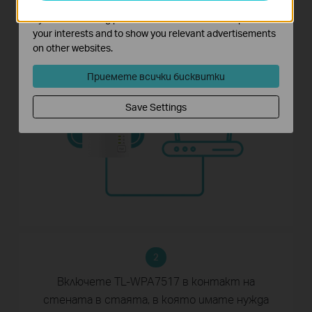
The marketing cookies can be set through our website
1
by our advertising partners in order to create a profile of
your interests and to show you relevant advertisements
Свържете TL-PA7017
към вашия рутер.
on other websites.
Приемете всички бисквитки
Save Settings
2
Включете TL-WPA7517 в контакт на
стената
в стаята, в която имате нужда