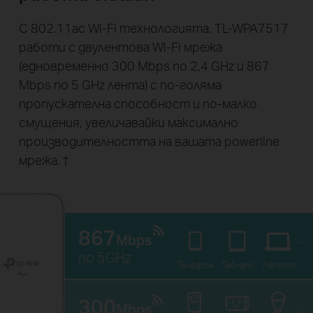
С 802.11ac Wi-Fi технологията, TL-WPA7517
работи с двулентова Wi-Fi мрежа
(едновременно 300 Mbps по 2,4 GHz и 867
Mbps по 5 GHz лента) с по-голяма
пропускателна способност и по-малко
смущения, увеличавайки максимално
производителността на вашата powerline
мрежа.
†
867
Mbps
по 5GHz
Телефон
Таблет
Лаптоп
300
Mbps