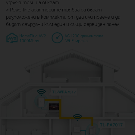
удължители на обхват
> Powerline адаптерите трябва да бъдат
разположени в комплекти от два или повече и да
бъдат свързани към един и същи сервизен панел
HomePlug AV2
AC1200 двулентова
1000Mbps
Wi-Fi мрежа