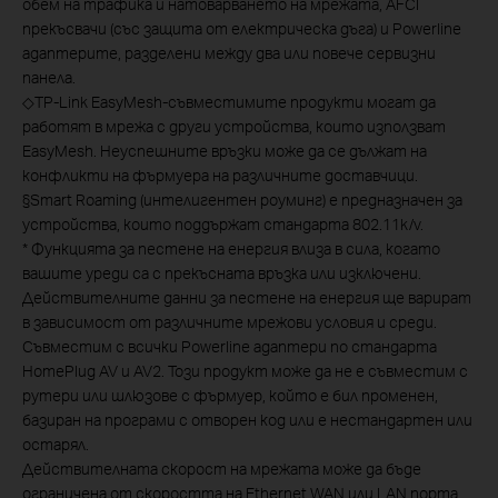
обем на трафика и натоварването на мрежата, AFCI
прекъсвачи (със защита от електрическа дъга) и Powerline
адаптерите, разделени между два или повече сервизни
панела.
◇
TP-Link EasyMesh-съвместимите продукти могат да
работят в мрежа с други устройства, които използват
EasyMesh. Неуспешните връзки може да се дължат на
конфликти на фърмуера на различните доставчици.
§
Smart Roaming (интелигентен роуминг) е предназначен за
устройства, които поддържат стандарта 802.11k/v.
*
Функцията за пестене на енергия влиза в сила, когато
вашите уреди са с прекъсната връзка или изключени.
Действителните данни за пестене на енергия ще варират
в зависимост от различните мрежови условия и среди.
Съвместим с всички Powerline адаптери по стандарта
HomePlug AV и AV2. Този продукт може да не е съвместим с
рутери или шлюзове с фърмуер, който е бил променен,
базиран на програми с отворен код или е нестандартен или
остарял.
Действителната скорост на мрежата може да бъде
ограничена от скоростта на Ethernet WAN или LAN порта