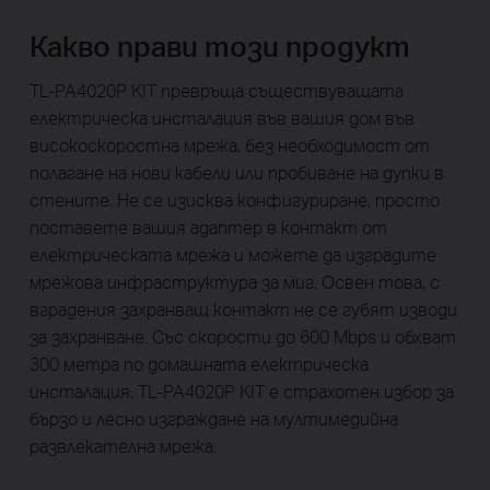
Какво прави този продукт
TL-PA4020P KIT превръща съществуващата
електрическа инсталация във вашия дом във
високоскоростна мрежа, без необходимост от
полагане на нови кабели или пробиване на дупки в
стените. Не се изисква конфигуриране, просто
поставете вашия адаптер в контакт от
електрическата мрежа и можете да изградите
мрежова инфраструктура за миг. Освен това, с
вградения захранващ контакт не се губят изводи
за захранване. Със скорости до 600 Mbps и обхват
300 метра по домашната електрическа
инсталация, TL-PA4020P KIT е страхотен избор за
бързо и лесно изграждане на мултимедийна
развлекателна мрежа.