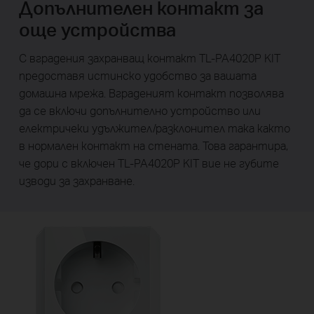
Допълнителен контакт за
още устройства
С вградения захранващ контакт TL-PA4020P KIT
предоставя истинско удобство за вашата
домашна мрежа. Вграденият контакт позволява
да се включи допълнително устройство или
електричеки удължител/разклонител така както
в нормален контакт на стената. Това гарантира,
че дори с включен TL-PA4020P KIT вие не губите
изводи за захранване.