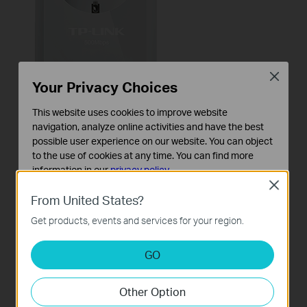
Close
Your Privacy Choices
This website uses cookies to improve website
navigation, analyze online activities and have the best
possible user experience on our website. You can object
to the use of cookies at any time. You can find more
information in our
privacy policy
.
Close
Basic Cookies
From United States?
These cookies are necessary for the website to function
Бутон Сдвояване за лесна
Get products, events and services for your region.
and cannot be deactivated in your systems.
защита на мрежат
Analysis and Marketing Cookies
GO
Analysis cookies enable us to analyze your activities on
Вие можете за минути да настроите
our website in order to improve and adapt the
безпроблемна Powerline мрежа с Powerline
Other Option
functionality of our website.
адаптерите на TP-Link, просто включете и