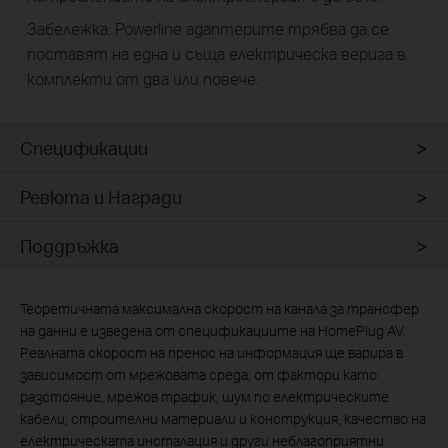
Забележка: Powerline адаптерите трябва да се
поставят на една и съща електрическа верига в
комплекти от два или повече.
Спецификации
Ревюта и Награди
Поддръжка
Теоретичната максимална скорост на канала за трансфер
на данни е изведена от спецификациите на HomePlug AV.
Реалната скорост на пренос на информация ще варира в
зависимост от мрежовата среда, от фактори като
разстояние, мрежов трафик, шум по електрическите
кабели, строителни материали и конструкция, качество на
електрическата инсталация и други неблагоприятни