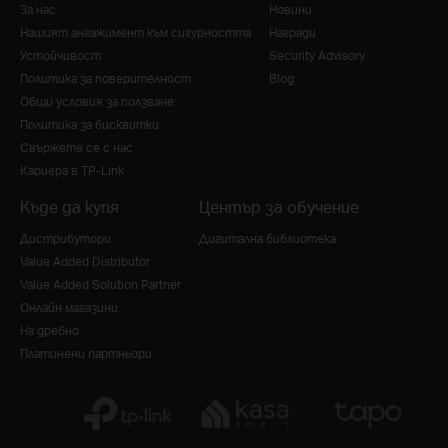
За нас
Новини
Нашият ангажимент към сигурността
Награди
Устойчивост
Security Advisory
Политика за поверителност
Blog
Общи условия за ползване
Политика за бисквитки
Свържете се с нас
Кариера в TP-Link
Къде да купя
Център за обучение
Дистрибутори
Дигитална библиотека
Value Added Distributor
Value Added Solution Partner
Онлайн магазини
На дребно
Платинени партньори