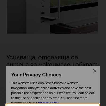
Усилваща, отделяща се
антена за максимален обхват
Close
Your Privacy Choices
TL-WN722N разполага с една външна
усилваща антена, за да гарантира по-
This website uses cookies to improve website
navigation, analyze online activities and have the best
силно предаване и приемане на
possible user experience on our website. You can object
безжичния сигнал. Това помага да
to the use of cookies at any time. You can find more
information in our
privacy policy
.
имате стабилна Wi-Fi връзка в целия