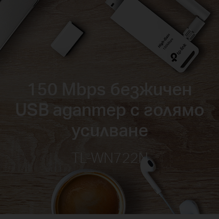
150 Mbps безжичен
USB адаптер с голямо
усилване
TL-WN722N