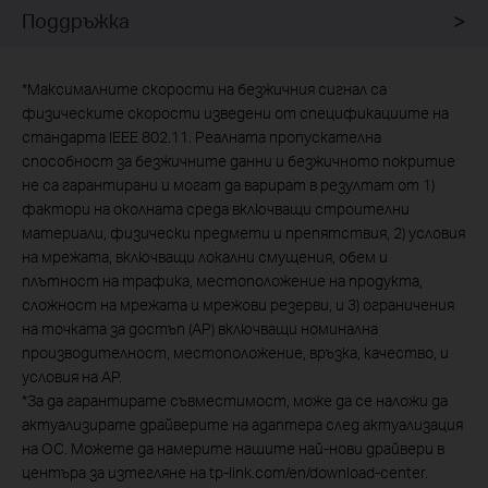
Поддръжка
*
Максималните скорости на безжичния сигнал са
физическите скорости изведени от спецификациите на
стандарта IEEE 802.11. Реалната пропускателна
способност за безжичните данни и безжичното покритие
не са гарантирани и могат да варират в резултат от 1)
фактори на околната среда включващи строителни
материали, физически предмети и препятствия, 2) условия
на мрежата, включващи локални смущения, обем и
плътност на трафика, местоположение на продукта,
сложност на мрежата и мрежови резерви, и 3) ограничения
на точката за достъп (АР) включващи номинална
производителност, местоположение, връзка, качество, и
условия на АР.
*
За да гарантирате съвместимост, може да се наложи да
актуализирате драйверите на адаптера след актуализация
на ОС. Можете да намерите нашите най-нови драйвери в
центъра за изтегляне на tp-link.com/en/download-center.