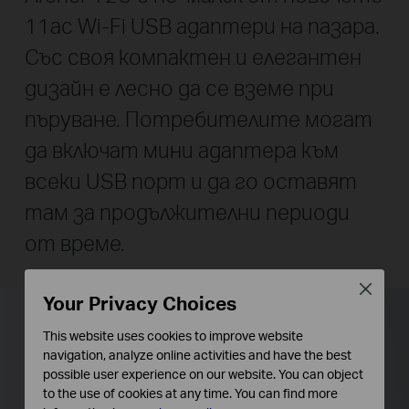
11ac Wi-Fi USB адаптери на пазара.
Със своя компактен и елегантен
дизайн е лесно да се вземе при
пъруване. Потребителите могат
да включат мини адаптера към
всеки USB порт и да го оставят
там за продължителни периоди
от време.
Close
Your Privacy Choices
This website uses cookies to improve website
navigation, analyze online activities and have the best
possible user experience on our website. You can object
to the use of cookies at any time. You can find more