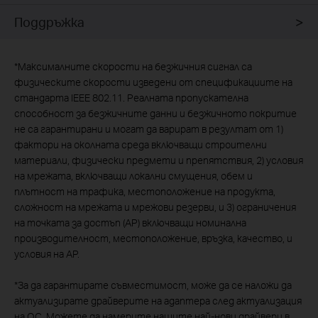
Поддръжка
*
Максималните скорости на безжичния сигнал са
физическите скорости изведени от спецификациите на
стандарта IEEE 802.11. Реалната пропускателна
способност за безжичните данни и безжичното покритие
не са гарантирани и могат да варират в резултат от 1)
фактори на околната среда включващи строителни
материали, физически предмети и препятствия, 2) условия
на мрежата, включващи локални смущения, обем и
плътност на трафика, местоположение на продукта,
сложност на мрежата и мрежови резерви, и 3) ограничения
на точката за достъп (АР) включващи номинална
производителност, местоположение, връзка, качество, и
условия на АР.
*За да гарантирате съвместимост, може да се наложи да
актуализирате драйверите на адаптера след актуализация
на ОС. Можете да намерите нашите най-нови драйвери в