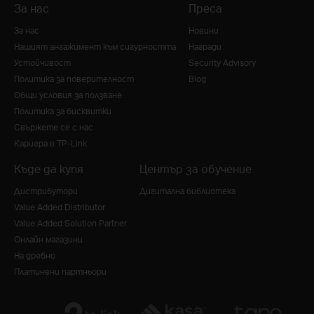
За нас
Преса
За нас
Новини
Нашият ангажимент към сигурността
Награди
Устойчивост
Security Advisory
Политика за поверителност
Blog
Общи условия за ползване
Политика за бисквитки
Свържете се с нас
Кариера в TP-Link
Къде да купя
Център за обучение
Дистрибутори
Дигитална библиотека
Value Added Distributor
Value Added Solution Partner
Онлайн магазини
На дребно
Платинени партньори