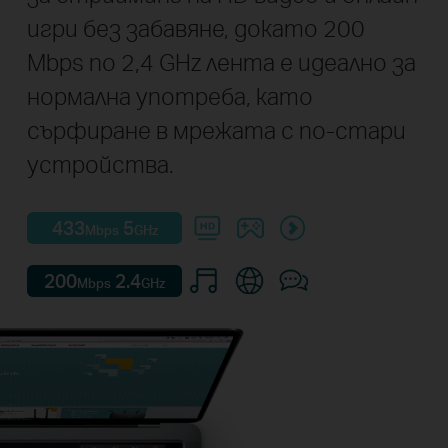
игри без забавяне, докато 200
Mbps по 2,4 GHz лента е идеално за
нормална употреба, като
сърфиране в мрежата с по-стари
устройства.
433
5
Mbps
GHz
200
2.4
Mbps
GHz