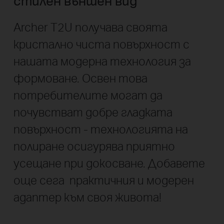
стилен външен вид
Archer T2U получава своята
кристално чиста повърхност с
нашата модерна технология за
формоване. Освен това
потребителите могат да
почувстват добре гладката
повърхност - технологията на
полиране осигурява приятно
усещане при докосване. Добавете
още сега практичния и модерен
адаптер към своя живота!