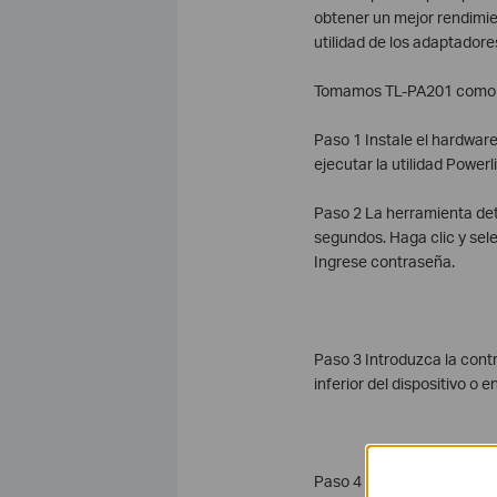
obtener un mejor rendimien
utilidad de los adaptadore
Tomamos TL-PA201 como ej
Paso 1 Instale el hardware
ejecutar la utilidad Powerl
Paso 2 La herramienta dete
segundos. Haga clic y sele
Ingrese contraseña.
Paso 3 Introduzca la contr
inferior del dispositivo o e
Paso 4 Haga clic en la fic