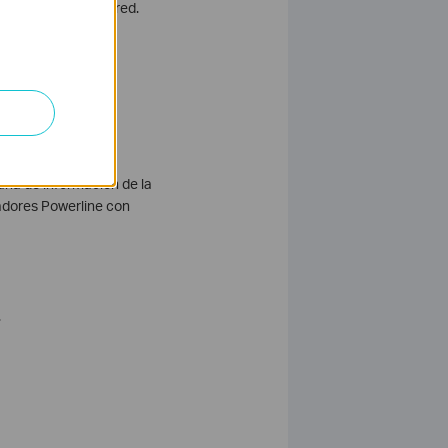
introducida a esta red.
tana de información de la
tadores Powerline con
.