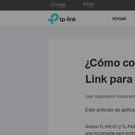
Click
to
TP-Link, Reliably Smart
skip
HOGAR
the
navigation
bar
¿Cómo con
Link para
User Application Require
Este artículo se aplica
Ambos TL-PA101 y TL-PA20
una red privada para prote