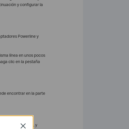
inuación y configurar la
daptadores Powerline y
misma línea en unos pocos
aga clic en la pestaña
ede encontrar en la parte
propia red privada, y
Close