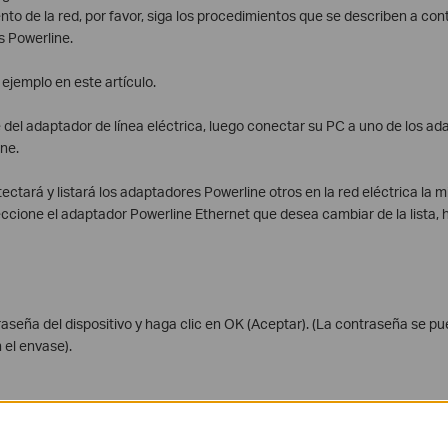
to de la red, por favor, siga los procedimientos que se describen a cont
s Powerline.
emplo en este artículo.
 del adaptador de línea eléctrica, luego conectar su PC a uno de los a
ine.
ctará y listará los adaptadores Powerline otros en la red eléctrica la 
ccione el adaptador Powerline Ethernet que desea cambiar de la lista, h
aseña del dispositivo y haga clic en OK (Aceptar). (La contraseña se pu
n el envase).
ha Privacidad, establezca un nuevo nombre de red privada para crear su 