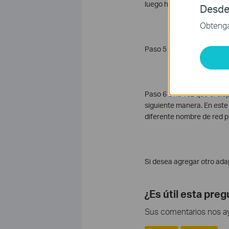
luego haga clic en Estable
Desde
Obtenga 
Paso 5 Haga clic en OK (A
Paso 6 Una vez que el disp
siguiente manera. En este
diferente nombre de red pr
Si desea agregar otro adap
¿Es útil esta pre
Sus comentarios nos ayu