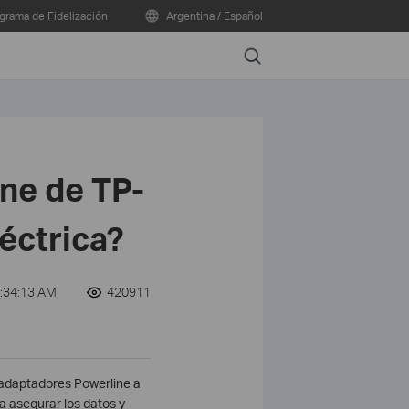
grama de Fidelización
Argentina / Español
Search
ine de TP-
léctrica?
9:34:13 AM
420911
 adaptadores Powerline a
a asegurar los datos y