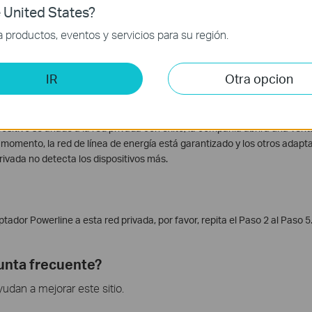
cer todos los dispositivos para agregar el dispositivo con la contraseña 
 United States?
productos, eventos y servicios para su región.
ceptar) en la ventana de punta para continuar con la configuración.
IR
Otra opcion
ositivo se añade a la red privada con éxito, la compañía abrirá una ven
 momento, la red de línea de energía está garantizado y los otros adap
ivada no detecta los dispositivos más.
tador Powerline a esta red privada, por favor, repita el Paso 2 al Paso 5
gunta frecuente?
dan a mejorar este sitio.