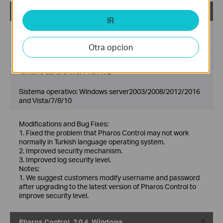
PharOS Control_2.0.6_Windows
IR
Fecha de Publicación:
2019-03-13
Otra opcion
Idioma:
Inglés
Tamaño del archivo:
71.91 MB
Sistema operativo: Windows server2003/2008/2012/2016
and Vista/7/8/10
Modifications and Bug Fixes:
1. Fixed the problem that Pharos Control may not work
normally in Turkish language operating system.
2. Improved security mechanism.
3. Improved log security level.
Notes:
1. We suggest customers modify username and password
after upgrading to the latest version of Pharos Control to
improve security level.
Pharos Control_2.0.4_Windows