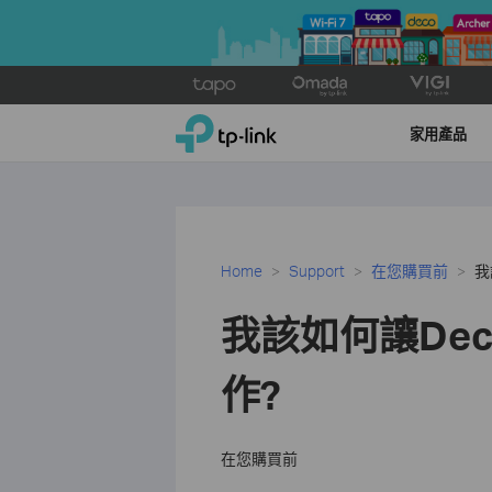
Click
to
TP-Link, Reliably Smart
skip
家用產品
the
navigation
bar
Home
Support
在您購買前
我
我該如何讓De
作?
在您購買前