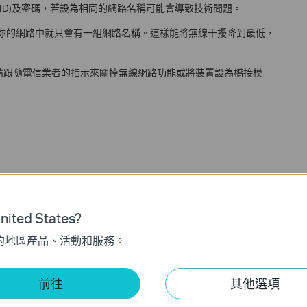
SID)及密碼，若設為相同的網路名稱可能會導致技術問題。
掉，你的網路中就只會有一組網路名稱。這樣能將無線干擾降到最低，
請跟隨電信業者的指示來關掉無線網路功能或將裝置設為橋接模
現有的無線網路設定檔
移除現有的無線網路設定檔
ited States?
有的無線網路設定檔
的地區產品、活動和服務。
電力線路網路？
nd the charge efficiency of a power bank
前往
其他選項