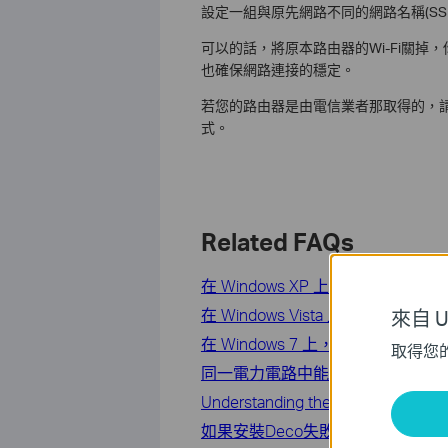
設定一組與原先網路不同的網路名稱(S
可以的話，將原本路由器的Wi-Fi關
也確保網路連接的穩定。
若您的路由器是由電信業者那取得的，
式。
Related FAQs
在 Windows XP 上，如何移除
在 Windows Vista 上，如何
來自 Un
在 Windows 7 上，如何移除現
取得您
同一電力電路中能否同時存在多個
Understanding the capacity (mAh) a
如果安裝Deco失敗，怎麼辦？