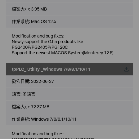
檔案大小:
3.95 MB
作業系統: Mac OS 12.5
Modification and bug fixes:
Newly support the G.hn products like
PG2400P/PG2405P/PG1200;
Support the newest MACOS System(Monterey 12.5)
tpPLC_ Utility _Windows 7/8/8.1/10/11
載
發佈日期:
2022-06-27
語言:
多語言
檔案大小:
72.37 MB
作業系統: Windows 7/8/8.1/10/11
Modification and bug fixes: