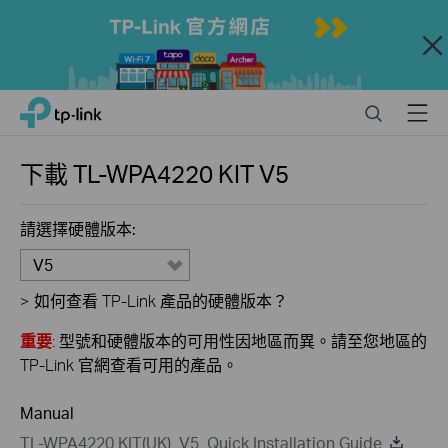
Close
Click
Search
Menu
TP-Link, Reliably Smart
to
skip
the
下載
TL-WPA4220 KIT
V5
navigation
bar
請選擇硬體版本:
V5
>
如何查看 TP-Link 產品的硬體版本？
重要
: 型號和硬體版本的可用性因地區而異。請至您地區的
TP-Link 官網查看可用的產品。
Manual
TL-WPA4220 KIT(UK)_V5_Quick Installation Guide