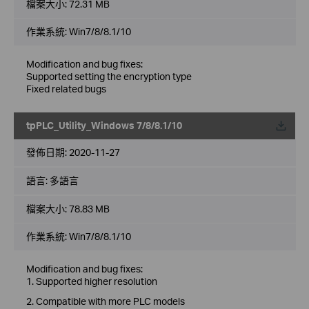
檔案大小:
72.31 MB
作業系統: Win7/8/8.1/10
Modification and bug fixes:
Supported setting the encryption type
Fixed related bugs
tpPLC_Utility_Windows 7/8/8.1/10
載
發佈日期:
2020-11-27
語言:
多語言
檔案大小:
78.83 MB
作業系統: Win7/8/8.1/10
Modification and bug fixes:
1. Supported higher resolution
2. Compatible with more PLC models