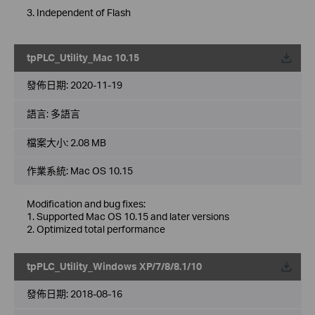
3. Independent of Flash
tpPLC_Utility_Mac 10.15
載
發佈日期:
2020-11-19
語言:
多語言
檔案大小:
2.08 MB
作業系統: Mac OS 10.15
Modification and bug fixes:
1. Supported Mac OS 10.15 and later versions
2. Optimized total performance
tpPLC_Utility_Windows XP/7/8/8.1/10
載
發佈日期:
2018-08-16