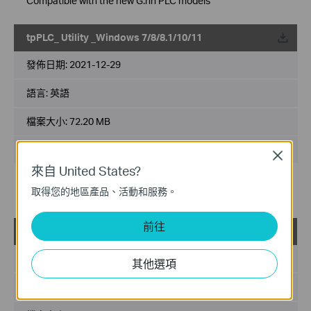
Compatible with the new G.hn PLC models
tpPLC_ Utility _Windows 7/8/8.1/10/11
載
發佈日期:
2021-12-29
語言:
英語
檔案大小:
72.20 MB
作業系統: Windows 7/8/8.1/10/11
Close
來自 United States?
修改和問題修復:
取得您的地區產品、活動和服務。
相容於更多電力線型號
前往
tpPLC_ Utility _Windows 7/8/8.1/10
載
發佈日期:
2021-07-01
其他選項
語言:
多語言