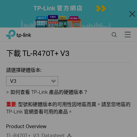
Close
Click
Search
Menu
TP-Link, Reliably Smart
to
skip
the
下載
TL-R470T+
V3
navigation
bar
請選擇硬體版本:
V3
>
如何查看 TP-Link 產品的硬體版本？
重要
: 型號和硬體版本的可用性因地區而異。請至您地區的
TP-Link 官網查看可用的產品。
Product Overview
TL-R470T+_V3_Datasheet