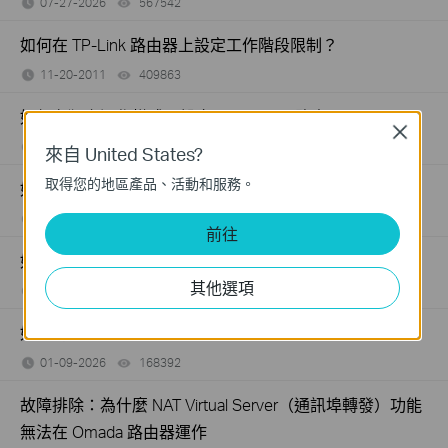
07-27-2026
567542
views
如何在 TP-Link 路由器上設定工作階段限制？
11-20-2011
409863
views
如何在獨立運作模式下設定SafeStream路由器?
Close
10-26-2023
176499
views
來自 United States?
取得您的地區產品、活動和服務。
如何開啟 TP-Link 路由器上的連接埠
11-20-2011
1213058
views
前往
如何透過 SMB 路由器限制特定 IP 存取內部伺服器？
其他選項
07-23-2024
208131
views
如何為TP-Link SMB路由器設定存取規則？
01-09-2026
168392
views
故障排除：為什麼 NAT Virtual Server（通訊埠轉發）功能
無法在 Omada 路由器運作