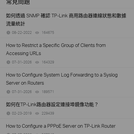
常見問題
如何透過 SNMP 確認 TP-Link 商用路由器連線狀態和數據
流量統計
08-22-2022
164675
views
How to Restrict a Specific Group of Clients from
Accessing URLs
07-31-2026
164329
views
How to Configure System Log Forwarding to a Syslog
Server on Routers
07-31-2026
189571
views
如何在TP-Link路由器設定連接埠鏡像功能？
02-23-2019
229439
views
How to Configure a PPPoE Server on TP-Link Router