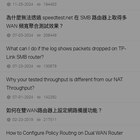
11-25-2024
194403
views
為什麼無法透過 speedtest.net 在 SMB 路由器上取得多
WAN 頻寬聚合測試效果？
07-03-2024
206449
views
What can I do if the log shows packets dropped on TP-
Link SMB router?
07-23-2024
130679
views
Why your tested throughput is different from our NAT
Throughput?
07-01-2024
142292
views
如何在雙WAN路由器上設定網路備援功能？
02-23-2019
217511
views
How to Configure Policy Routing on Dual WAN Router