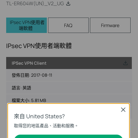
TL-ER604W(UN)_V2_UG
IPsec VPN使用者
FAQ
Firmware
端軟體
IPsec VPN使用者端軟體
IPSec VPN Client
載
發佈日期:
2017-08-11
語言:
英語
檔案大小:
5.81 MB
Close
作業系統: Win2000/XP/2003/Vista/7
來自 United States?
取得您的地區產品、活動和服務。