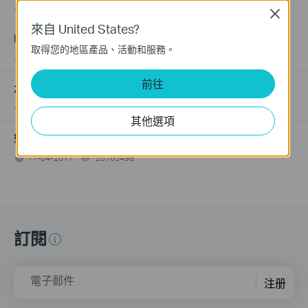
12-09-2025
2156906
views
Close
來自 United States?
Introduction for TP-Link Outdoor Antennas
取得您的地區產品、活動和服務。
02-12-2018
156406
views
前往
怎麼看TP-Link產品的序號?
11-15-2017
489173
views
其他選項
如何查看 TP-Link 產品的硬體版本？
11-04-2011
25765498
views
訂閱
電子郵件
注册