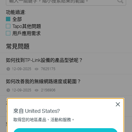
功能過濾:
全部
Tapo其他問題
用戶應用需求
常見問題
如何找到TP-Link設備的產品型號呢？
12-09-2025
7625175
views
如何改善我的無線網路速度或範圍？
12-09-2025
2156906
views
怎麼看TP-Link產品的序號?
Close
來自 United States?
11-15-2017
489173
views
取得您的地區產品、活動和服務。
如何查看 TP-Link 產品的硬體版本？