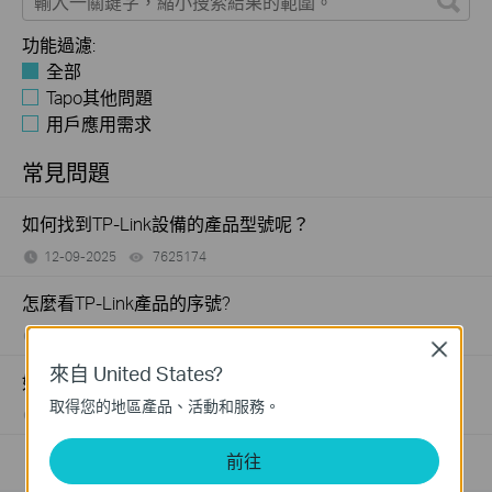
功能過濾:
全部
Tapo其他問題
用戶應用需求
常見問題
如何找到TP-Link設備的產品型號呢？
12-09-2025
7625174
views
怎麼看TP-Link產品的序號?
11-15-2017
489171
views
Close
來自 United States?
如何查看 TP-Link 產品的硬體版本？
取得您的地區產品、活動和服務。
11-04-2011
25765498
views
前往