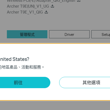
Wireless PCI(-E) Adapter_QIG_English
Archer T9E(UN)_V1_UG
Archer T9E_V1_QIG
管理程式
Driver
Setu
管理程式
ited States?
Archer T9E_V1_Utility_141124
的地區產品、活動和服務。
發佈日期:
2014-11-26
語言:
英語
前往
其他選項
作業系統: WinXP/7/8
Notes:
For Archer T9E V1