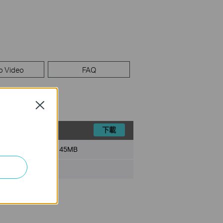
p Video
FAQ
Close
下載
檔案大小:
45MB