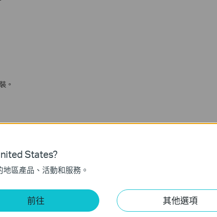
裝。
後前往
[
內容
]
。
ited States?
的地區產品、活動和服務。
前往
其他選項