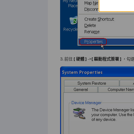
3. 前往
[
硬體
]
->
[
驅動程式簽署
]
，勾