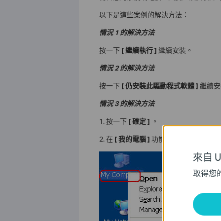
以下是這些案例的解決方法：
情況
1
的解決方法
按一下
[
繼續執行
]
繼續安裝。
情況
2
的解決方法
按一下
[
仍安裝此驅動程式軟體
]
繼續安
情況
3
的解決方法
1. 按一下
[
確定
]
。
2. 在
[
我的電腦
]
功能表上按右鍵，然
來自 Un
取得您