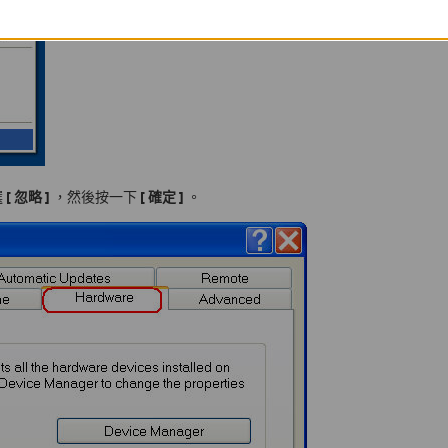
選
[
忽略
]
，然後按一下
[
確定
]
。