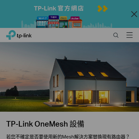
Close
Click
Search
Menu
TP-Link, Reliably Smart
to
skip
the
navigation
bar
TP-Link OneMesh 設備
若您不確定是否要使用新的Mesh解決方案替換現有路由器？