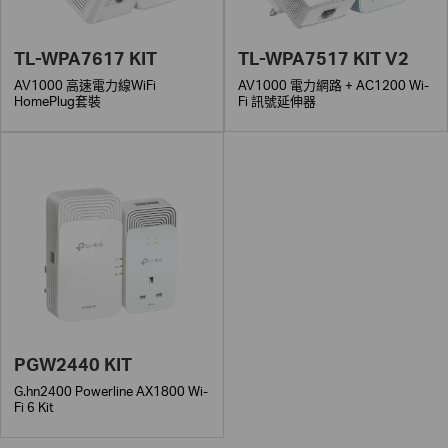
TL-WPA7617 KIT
TL-WPA7517 KIT V2
AV1000 高速電力線WiFi
AV1000 電力網路 + AC1200 Wi-
HomePlug套裝
Fi 訊號延伸器
PGW2440 KIT
G.hn2400 Powerline AX1800 Wi-
Fi 6 Kit