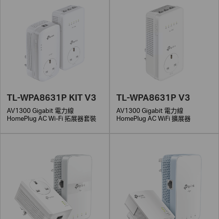
TL-WPA8631P KIT V3
TL-WPA8631P V3
AV1300 Gigabit 電力線
AV1300 Gigabit 電力線
HomePlug AC Wi-Fi 拓展器套裝
HomePlug AC WiFi 擴展器