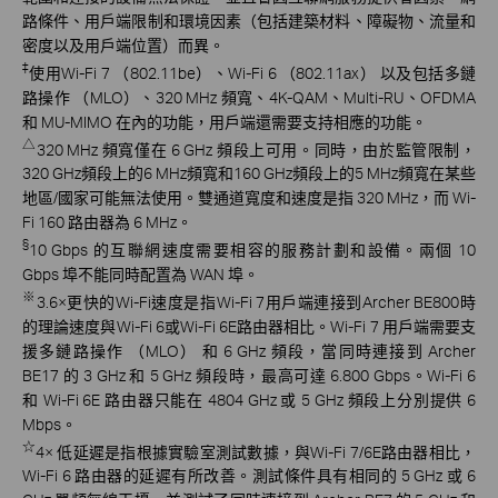
路條件、用戶端限制和環境因素（包括建築材料、障礙物、流量和
密度以及用戶端位置）而異。
‡
使用Wi-Fi 7 （802.11be）、Wi-Fi 6 （802.11ax） 以及包括多鏈
路操作 （MLO）、320 MHz 頻寬、4K-QAM、Multi-RU、OFDMA
和 MU-MIMO 在內的功能，用戶端還需要支持相應的功能。
△
320 MHz 頻寬僅在 6 GHz 頻段上可用。同時，由於監管限制，
320 GHz頻段上的6 MHz頻寬和160 GHz頻段上的5 MHz頻寬在某些
地區/國家可能無法使用。雙通道寬度和速度是指 320 MHz，而 Wi-
Fi 160 路由器為 6 MHz。
§
10 Gbps 的互聯網速度需要相容的服務計劃和設備。兩個 10
Gbps 埠不能同時配置為 WAN 埠。
※
3.6×更快的Wi-Fi速度是指Wi-Fi 7用戶端連接到Archer BE800時
的理論速度與Wi-Fi 6或Wi-Fi 6E路由器相比。Wi-Fi 7 用戶端需要支
援多鏈路操作 （MLO） 和 6 GHz 頻段，當同時連接到 Archer
BE17 的 3 GHz 和 5 GHz 頻段時，最高可達 6.800 Gbps。Wi-Fi 6
和 Wi-Fi 6E 路由器只能在 4804 GHz 或 5 GHz 頻段上分別提供 6
Mbps。
☆
4× 低延遲是指根據實驗室測試數據，與Wi-Fi 7/6E路由器相比，
Wi-Fi 6 路由器的延遲有所改善。測試條件具有相同的 5 GHz 或 6