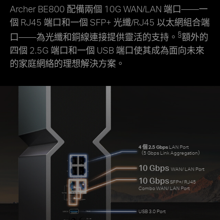
Archer BE800 配備兩個 10G WAN/LAN 端口——一
個 RJ45 端口和一個 SFP+ 光纖/RJ45 以太網組合端
§
口——為光纖和銅線連接提供靈活的支持。
額外的
四個 2.5G 端口和一個 USB 端口使其成為面向未來
的家庭網絡的理想解決方案。
4 個 2.5 Gbps
LAN Port
（5 Gbps Link Aggregation）
10 Gbps
WAN/ LAN Port
10 Gbps
SFP+/ RJ45
Combo WAN/ LAN Port
USB 3.0 Port