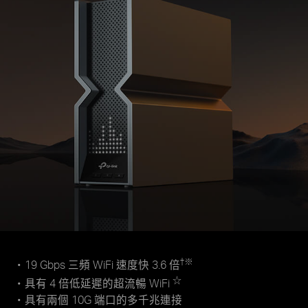
†
※
・19 Gbps 三頻 WiFi 速度快 3.6 倍
☆
・具有 4 倍低延遲的超流暢 WiFi
・具有兩個 10G 端口的多千兆連接