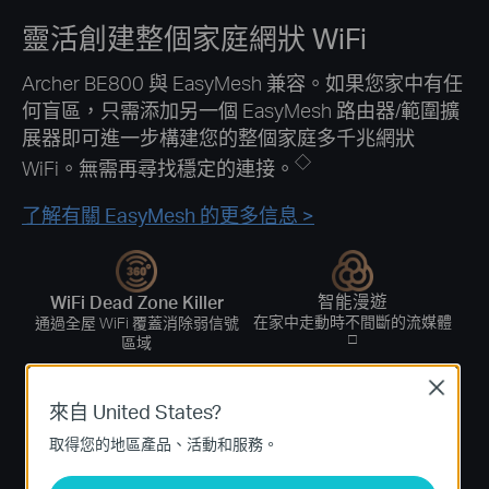
靈活創建整個家庭網狀 WiFi
Archer BE800 與 EasyMesh 兼容。如果您家中有任
何盲區，只需添加另一個 EasyMesh 路由器/範圍擴
展器即可進一步構建您的整個家庭多千兆網狀
◇
WiFi。無需再尋找穩定的連接。
了解有關 EasyMesh 的更多信息 >
智能漫遊
WiFi Dead Zone Killer
在家中走動時不間斷的流媒體
通過全屋 WiFi 覆蓋消除弱信號
□
區域
Close
來自 United States?
一個 WiFi 名稱
取得您的地區產品、活動和服務。
不再切換 WiFi 網絡名稱