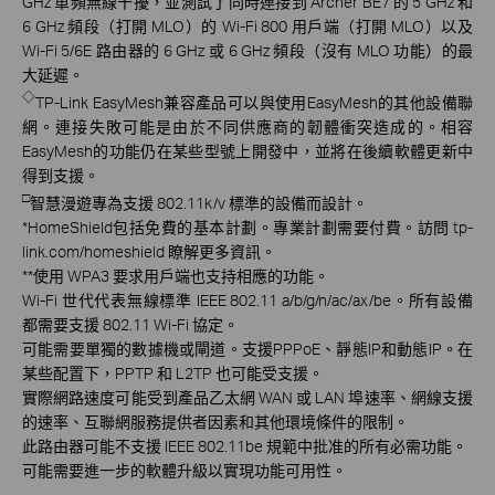
GHz 單頻無線干擾，並測試了同時連接到 Archer BE7 的 5 GHz 和
6 GHz 頻段（打開 MLO）的 Wi-Fi 800 用戶端（打開 MLO）以及
Wi-Fi 5/6E 路由器的 6 GHz 或 6 GHz 頻段（沒有 MLO 功能）的最
大延遲。
◇
TP-Link EasyMesh兼容產品可以與使用EasyMesh的其他設備聯
網。連接失敗可能是由於不同供應商的韌體衝突造成的。相容
EasyMesh的功能仍在某些型號上開發中，並將在後續軟體更新中
得到支援。
□
智慧漫遊專為支援 802.11k/v 標準的設備而設計。
*
HomeShield包括免費的基本計劃。專業計劃需要付費。訪問 tp-
link.com/homeshield 瞭解更多資訊。
**
使用 WPA3 要求用戶端也支持相應的功能。
Wi-Fi 世代代表無線標準 IEEE 802.11 a/b/g/n/ac/ax/be。所有設備
都需要支援 802.11 Wi-Fi 協定。
可能需要單獨的數據機或閘道。支援PPPoE、靜態IP和動態IP。在
某些配置下，PPTP 和 L2TP 也可能受支援。
實際網路速度可能受到產品乙太網 WAN 或 LAN 埠速率、網線支援
的速率、互聯網服務提供者因素和其他環境條件的限制。
此路由器可能不支援 IEEE 802.11be 規範中批准的所有必需功能。
可能需要進一步的軟體升級以實現功能可用性。