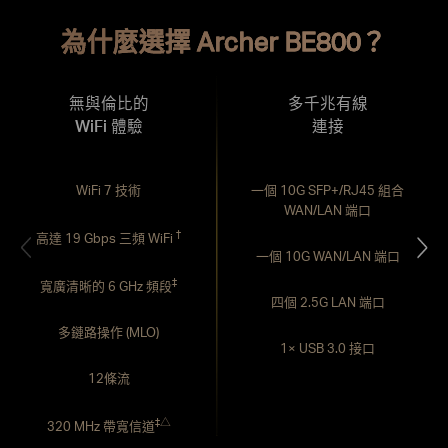
為什麼選擇 Archer BE800？
無與倫比的
多千兆有線
WiFi 體驗
連接
WiFi 7 技術
一個 10G SFP+/RJ45 組合
WAN/LAN 端口
†
高達 19 Gbps 三頻 WiFi
一個 10G WAN/LAN 端口
‡
寬廣清晰的 6 GHz 頻段
四個 2.5G LAN 端口
多鏈路操作 (MLO)
1× USB 3.0 接口
12條流
‡
△
320 MHz 帶寬信道