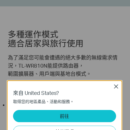
多種運作模式
適合居家與旅行使用
為了滿足您可能會遭遇的絕大多數的無線需求情
況，TL-WR810N能提供路由器，
範圍擴展器、用戶端與基地台模式。
在路上
Close
來自 United States?
取得您的地區產品、活動和服務。
路由器模式
立即創建一個私人無線網路並分享網際網路存取
前往
給多個Wi-Fi設備。適合在大多數旅館使用。