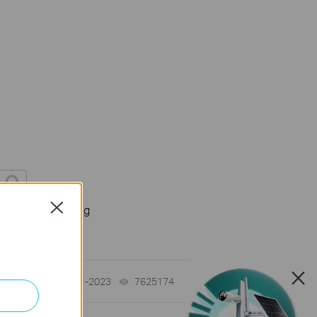
Close
 Dụng Người Dùng
01-31-2023
7625174
views