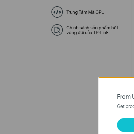
Trung Tâm Mã GPL
Chính sách sản phẩm hết
vòng đời của TP-Link
From U
Get prod