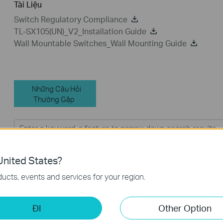
Tài Liệu
Switch Regulatory Compliance
TL-SX105(UN)_V2_Installation Guide
Wall Mountable Switches_Wall Mounting Guide
Những Câu Hỏi
Thường Gặp
Feature Filter:
Tất Cả
Tapo Khác
Yêu Cầu Ứng
nited States?
Câu hỏi thường gặp
ucts, events and services for your region.
Cách tìm số model thiết bị TP-Link của bạn
ĐI
Other Option