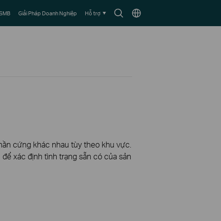
Biểu
Chọn
 SMB
Giải Pháp Doanh Nghiệp
Hỗ trợ
tượng
vùng
tìm
kiếm
phần cứng khác nhau tùy theo khu vực.
để xác định tình trạng sẵn có của sản