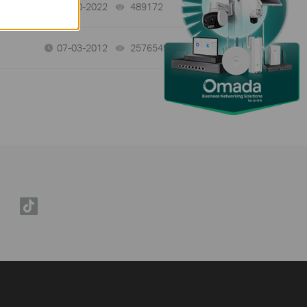
01-10-2022
489172
views
07-03-2012
25765498
views