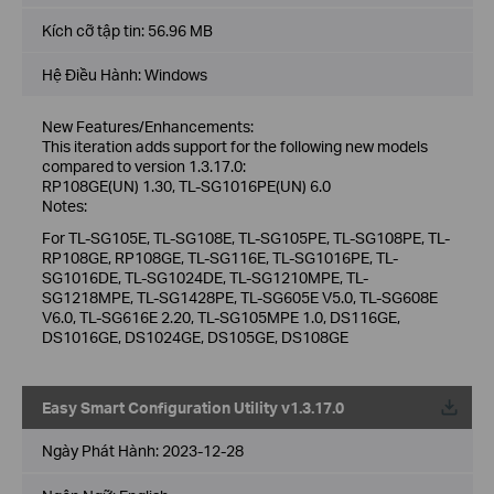
Kích cỡ tập tin:
56.96 MB
Hệ Điều Hành: Windows
New Features/Enhancements:
This iteration adds support for the following new models
compared to version 1.3.17.0:
RP108GE(UN) 1.30, TL-SG1016PE(UN) 6.0
Notes:
For TL-SG105E, TL-SG108E, TL-SG105PE, TL-SG108PE, TL-
RP108GE, RP108GE, TL-SG116E, TL-SG1016PE, TL-
SG1016DE, TL-SG1024DE, TL-SG1210MPE, TL-
SG1218MPE, TL-SG1428PE, TL-SG605E V5.0, TL-SG608E
V6.0, TL-SG616E 2.20, TL-SG105MPE 1.0, DS116GE,
DS1016GE, DS1024GE, DS105GE, DS108GE
Easy Smart Configuration Utility v1.3.17.0
Về
Ngày Phát Hành:
2023-12-28