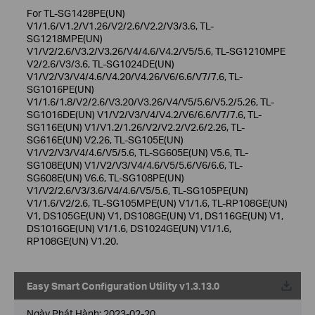
For TL-SG1428PE(UN)
V1/1.6/V1.2/V1.26/V2/2.6/V2.2/V3/3.6, TL-
SG1218MPE(UN)
V1/V2/2.6/V3.2/V3.26/V4/4.6/V4.2/V5/5.6, TL-SG1210MPE
V2/2.6/V3/3.6, TL-SG1024DE(UN)
V1/V2/V3/V4/4.6/V4.20/V4.26/V6/6.6/V7/7.6, TL-
SG1016PE(UN)
V1/1.6/1.8/V2/2.6/V3.20/V3.26/V4/V5/5.6/V5.2/5.26, TL-
SG1016DE(UN) V1/V2/V3/V4/V4.2/V6/6.6/V7/7.6, TL-
SG116E(UN) V1/V1.2/1.26/V2/V2.2/V2.6/2.26, TL-
SG616E(UN) V2.26, TL-SG105E(UN)
V1/V2/V3/V4/4.6/V5/5.6, TL-SG605E(UN) V5.6, TL-
SG108E(UN) V1/V2/V3/V4/4.6/V5/5.6/V6/6.6, TL-
SG608E(UN) V6.6, TL-SG108PE(UN)
V1/V2/2.6/V3/3.6/V4/4.6/V5/5.6, TL-SG105PE(UN)
V1/1.6/V2/2.6, TL-SG105MPE(UN) V1/1.6, TL-RP108GE(UN)
V1, DS105GE(UN) V1, DS108GE(UN) V1, DS116GE(UN) V1,
DS1016GE(UN) V1/1.6, DS1024GE(UN) V1/1.6,
RP108GE(UN) V1.20.
Easy Smart Configuration Utility v1.3.13.0
Về
Ngày Phát Hành:
2023-02-20