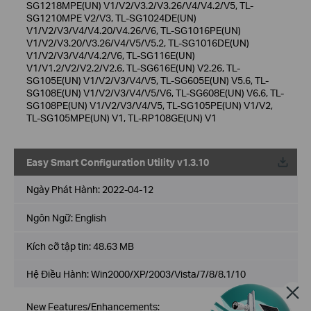
SG1218MPE(UN) V1/V2/V3.2/V3.26/V4/V4.2/V5, TL-
SG1210MPE V2/V3, TL-SG1024DE(UN)
V1/V2/V3/V4/V4.20/V4.26/V6, TL-SG1016PE(UN)
V1/V2/V3.20/V3.26/V4/V5/V5.2, TL-SG1016DE(UN)
V1/V2/V3/V4/V4.2/V6, TL-SG116E(UN)
V1/V1.2/V2/V2.2/V2.6, TL-SG616E(UN) V2.26, TL-
SG105E(UN) V1/V2/V3/V4/V5, TL-SG605E(UN) V5.6, TL-
SG108E(UN) V1/V2/V3/V4/V5/V6, TL-SG608E(UN) V6.6, TL-
SG108PE(UN) V1/V2/V3/V4/V5, TL-SG105PE(UN) V1/V2,
TL-SG105MPE(UN) V1, TL-RP108GE(UN) V1
Easy Smart Configuration Utility v1.3.10
Về
Ngày Phát Hành:
2022-04-12
Ngôn Ngữ:
English
Kích cỡ tập tin:
48.63 MB
Hệ Điều Hành: Win2000/XP/2003/Vista/7/8/8.1/10
New Features/Enhancements: