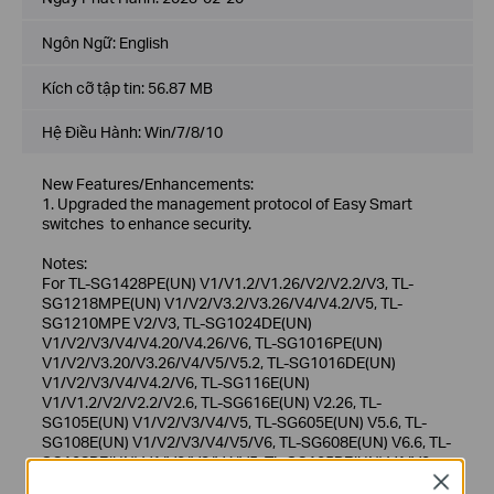
Ngôn Ngữ:
English
Kích cỡ tập tin:
56.87 MB
Hệ Điều Hành: Win/7/8/10
New Features/Enhancements:
1. Upgraded the management protocol of Easy Smart
switches to enhance security.
Notes:
For TL-SG1428PE(UN) V1/V1.2/V1.26/V2/V2.2/V3, TL-
SG1218MPE(UN) V1/V2/V3.2/V3.26/V4/V4.2/V5, TL-
SG1210MPE V2/V3, TL-SG1024DE(UN)
V1/V2/V3/V4/V4.20/V4.26/V6, TL-SG1016PE(UN)
V1/V2/V3.20/V3.26/V4/V5/V5.2, TL-SG1016DE(UN)
V1/V2/V3/V4/V4.2/V6, TL-SG116E(UN)
V1/V1.2/V2/V2.2/V2.6, TL-SG616E(UN) V2.26, TL-
SG105E(UN) V1/V2/V3/V4/V5, TL-SG605E(UN) V5.6, TL-
SG108E(UN) V1/V2/V3/V4/V5/V6, TL-SG608E(UN) V6.6, TL-
SG108PE(UN) V1/V2/V3/V4/V5, TL-SG105PE(UN) V1/V2,
TL-SG105MPE(UN) V1, TL-RP108GE(UN) V1
Close