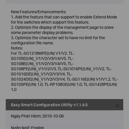
New Features/Enhancements:
1. Add the feature that can support to enable Extend Mode
for the switches which support this feature.
2. Optimize the display of the management page to solve
some parameter display problems.
3. Optimize the character set to have no limit for the
configuration file name.
Notes:
For TL-SG1218MPE(UN) V1/V2, TL-
SG105E(UN)_V1/V2/V3/V4/V5, TL-
SG108E(UN)_V1/V2/V3/V4/V5, TL-
SG108PE(UN)_V1/V2/V3, TL-SG1016PE(UN)_V1/V2, TL-
SG1016DE(UN)_V1/V2/V3/V4, TL-
SG1024DE(UN)_V1/V2/V3/V4, TL-SG116E(UN) V1/V1.2, TL-
SG105PE(UN) 1.0, TL-RP108GE(UN) 1.0, TL-SG1428PE(UN)
1.0
Easy Smart Configuration Utility v1.1.4.0
Về
Ngày Phát Hành:
2019-10-08
Ngôn Ngữ:
English