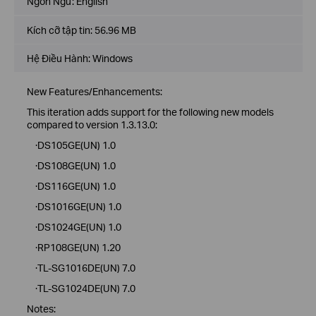
Ngôn Ngữ:
English
Kích cỡ tập tin:
56.96 MB
Hệ Điều Hành: Windows
New Features/Enhancements:
This iteration adds support for the following new models
compared to version 1.3.13.0:
·DS105GE(UN) 1.0
·DS108GE(UN) 1.0
·DS116GE(UN) 1.0
·DS1016GE(UN) 1.0
·DS1024GE(UN) 1.0
·RP108GE(UN) 1.20
·TL-SG1016DE(UN) 7.0
·TL-SG1024DE(UN) 7.0
Notes: