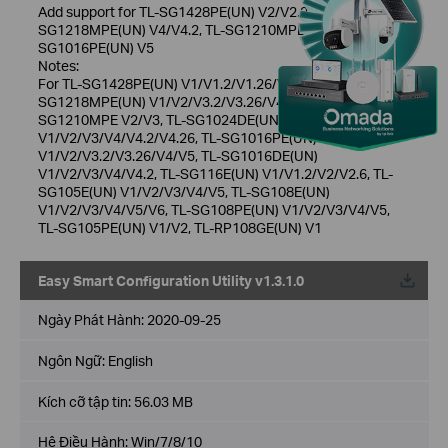
Add support for TL-SG1428PE(UN) V2/V2.20, TL-
SG1218MPE(UN) V4/V4.2, TL-SG1210MPE(UN) V3 and TL-
SG1016PE(UN) V5
Notes:
For TL-SG1428PE(UN) V1/V1.2/V1.26/V2/V2.2, TL-
SG1218MPE(UN) V1/V2/V3.2/V3.26/V4/V4.2, TL-
SG1210MPE V2/V3, TL-SG1024DE(UN)
V1/V2/V3/V4/V4.2/V4.26, TL-SG1016PE(UN)
V1/V2/V3.2/V3.26/V4/V5, TL-SG1016DE(UN)
V1/V2/V3/V4/V4.2, TL-SG116E(UN) V1/V1.2/V2/V2.6, TL-
SG105E(UN) V1/V2/V3/V4/V5, TL-SG108E(UN)
V1/V2/V3/V4/V5/V6, TL-SG108PE(UN) V1/V2/V3/V4/V5,
TL-SG105PE(UN) V1/V2, TL-RP108GE(UN) V1
Easy Smart Configuration Utility v1.3.1.0
Về
Ngày Phát Hành:
2020-09-25
Ngôn Ngữ:
English
Kích cỡ tập tin:
56.03 MB
Hệ Điều Hành: Win/7/8/10